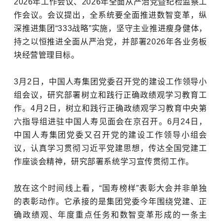
2026年工作会议、2026年全面从严治党暨纪检监察工
作会议。会议提出，全系统要全面推进数智变革，纵
深推进集团“333战略”实施，坚守主业推进瘦身健体，
持之以恒推进全面从严治党，并部署2026年各业务板
块经营管理目标。
3月2日，中国人寿集团党委召开党的建设工作领导小
组会议，研究部署树立和践行正确政绩观学习教育工
作。4月2日，树立和践行正确政绩观学习教育中央第
六指导组进驻中国人寿见面会在京召开。6月24日，
中国人寿集团党委又召开党的建设工作领导小组会
议，认真学习贯彻习近平党建思想，传达全国党建工
作座谈会精神，研究部署系统学习宣传贯彻工作。
放在这个时间线上看，“国寿榜样”表彰大会并非单独
的表彰动作。它承接的是集团党委今年围绕党建、正
确政绩观、年度重点任务和数智变革形成的一条主