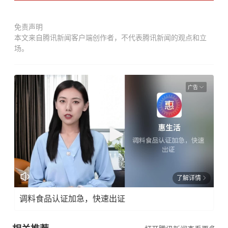
免责声明
本文来自腾讯新闻客户端创作者，不代表腾讯新闻的观点和立
场。
广告
了解详情
调料食品认证加急，快速出证