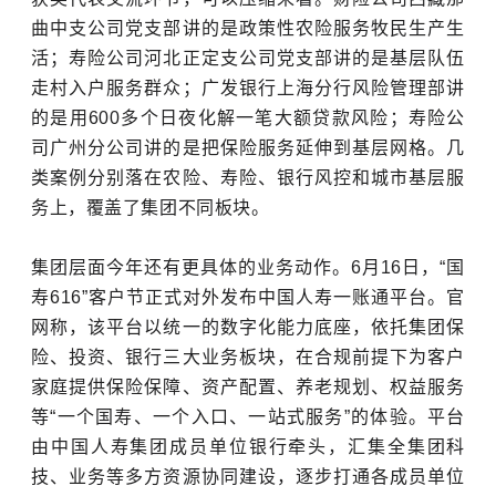
曲中支公司党支部讲的是政策性农险服务牧民生产生
活；寿险公司河北正定支公司党支部讲的是基层队伍
走村入户服务群众；广发银行上海分行风险管理部讲
的是用600多个日夜化解一笔大额贷款风险；寿险公
司广州分公司讲的是把保险服务延伸到基层网格。几
类案例分别落在农险、寿险、银行风控和城市基层服
务上，覆盖了集团不同板块。
集团层面今年还有更具体的业务动作。6月16日，“国
寿616”客户节正式对外发布中国人寿一账通平台。官
网称，该平台以统一的数字化能力底座，依托集团保
险、投资、银行三大业务板块，在合规前提下为客户
家庭提供保险保障、资产配置、养老规划、权益服务
等“一个国寿、一个入口、一站式服务”的体验。平台
由中国人寿集团成员单位银行牵头，汇集全集团科
技、业务等多方资源协同建设，逐步打通各成员单位