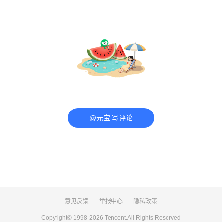
@元宝 写评论
意见反馈
举报中心
隐私政策
Copyright© 1998-
2026
Tencent.All Rights Reserved