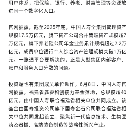
用户体系，把保险、银行、养老、财富管理等资源放
进同一个数字化入口。
官网披露，截至2025年底，中国人寿全集团管理资产
规模17.5万亿元，旗下资产公司合并管理资产规模超7
万亿元，旗下养老险公司年金业务累计规模超过2.2万
亿元，成员单位银行个人综合资产管理规模突破1万亿
元。一账通平台要解决的，正是大型集团内部客户、
账户和服务入口分散的问题。
投资端也有集团成员单位动作。6月8日，中国人寿官
网披露，福建省鑫睿科创接力基金落地，总规模超40
亿元，由中国人寿联合福建省相关单位共同成立。该
基金由国寿投资公司旗下国寿金石公司联合福建省相
关单位共同发起设立，聚焦
新一代信息技术
、生物医
药及器械、高端装备制造等战略性新兴产业。