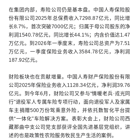
在集团内部，寿险公司仍是基本盘。中国人寿保险股
份有限公司2025年总保费收入7298.87亿元，同比增
长8.7%，首次突破7000亿元；归属于母公司股东的净
利润1540.78亿元，同比增长44.1%；内含价值达1.47
万亿元。到2026年一季度末，寿险公司总资产为7.51
万亿元，一季度保险业务收入3584.78亿元，净利润
187.92亿元。
财险板块也在贡献增量。中国人寿财产保险股份有限
公司2025年保险业务收入1128.34亿元，净利润39.76
亿元。到今年6月，财险公司又参与“情暖老兵·戎光同
行”退役军人专属车险专项行动，面向退役军人及家属
车主捐赠500万份驾乘意外险，并依托数智化平台提
供“一体化”车险解决方案。表彰大会上，财险公司西
藏那曲中支公司党支部获评全国先进基层党组织，讲
述的也是政策性农险服务牧民生产生活的案例。