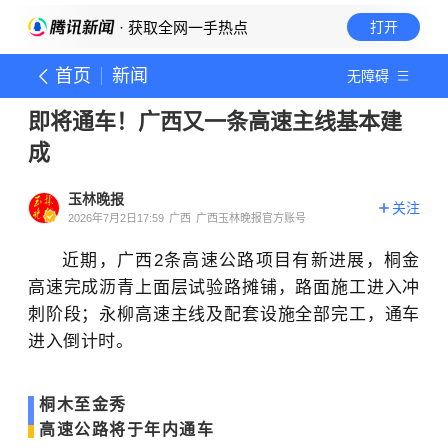
· 获取全网一手热点
打开
首页
新闻
无障碍
即将通车！广西又一条高速主线基本建
成
玉林晚报
关注
2026年7月2日17:59
广西
广西玉林晚报官方账号
近期，
广西2条高速公路项目有新进展，桐金
高速完成沥青上面层试验路摊铺，路面施工进入冲
刺阶段；
永柳高速主线及配套设施全部完工，通车
进入倒计时。
桐木至金秀
高速公路将于年内通车