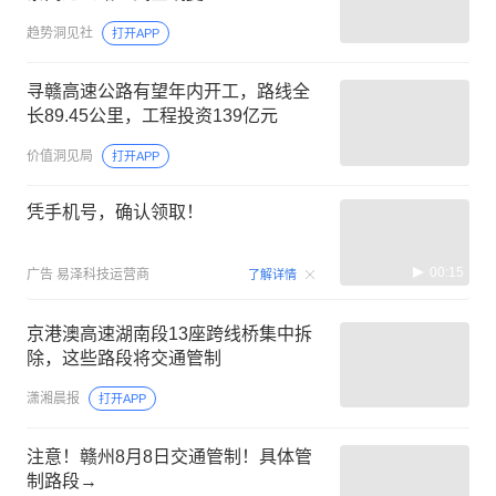
趋势洞见社
打开APP
寻赣高速公路有望年内开工，路线全
长89.45公里，工程投资139亿元
价值洞见局
打开APP
凭手机号，确认领取！
00:15
广告
易泽科技运营商
了解详情
京港澳高速湖南段13座跨线桥集中拆
除，这些路段将交通管制
潇湘晨报
打开APP
注意！赣州8月8日交通管制！具体管
制路段→