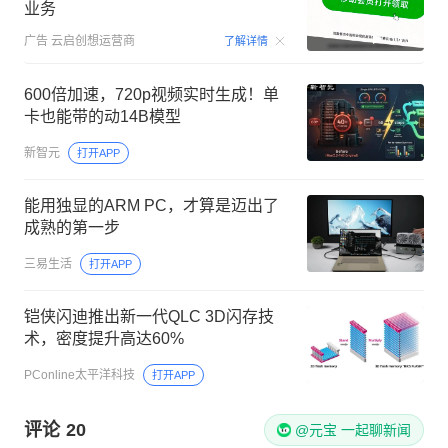
业务
00:15
广告
云启创想运营商
了解详情
600倍加速，720p视频实时生成！单
卡也能带的动14B模型
新智元
打开APP
能用独显的ARM PC，才算是迈出了
成熟的第一步
三易生活
打开APP
铠侠闪迪推出新一代QLC 3D闪存技
术，密度提升高达60%
PConline太平洋科技
打开APP
评论
20
@元宝 一起聊新闻