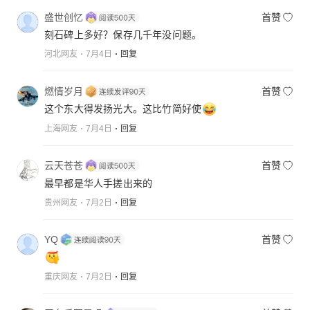
盛世创忆
首赞
刻石碑上多好？保存几千年没问题。
河北网友
7月4日
回复
燃情岁月
首赞
这个东大得发扬光大。这比竹简好使
上海网友
7月4日
回复
云天苍苍
首赞
最早都是华人手搓出来的
贵州网友
7月2日
回复
YQ
首赞
重庆网友
7月2日
回复