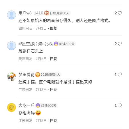
用户w8_1410
2
还不如原始人的岩画保存得久。别人还是图片格式。
四川网友
7月3日
回复
এ᭄星空那片海ꦿృ༊
2
雕刻在石头上
天津网友
7月3日
回复
梦里看花
1
还纯手搓，这个电阻就不是能手搓出来的
广东网友
7月3日
回复
大吃一斤
1
存组密码
江苏网友
7月3日
回复