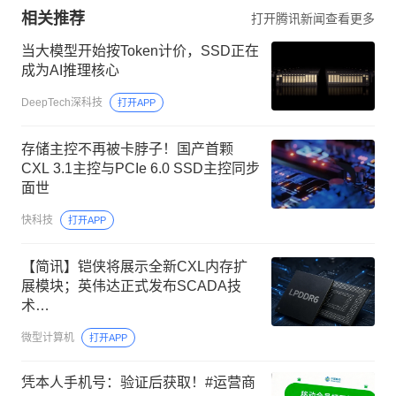
相关推荐
打开腾讯新闻查看更多
当大模型开始按Token计价，SSD正在
成为AI推理核心
DeepTech深科技
打开APP
存储主控不再被卡脖子！国产首颗
CXL 3.1主控与PCIe 6.0 SSD主控同步
面世
快科技
打开APP
【简讯】铠侠将展示全新CXL内存扩
展模块；英伟达正式发布SCADA技
术…
微型计算机
打开APP
凭本人手机号：验证后获取！#运营商