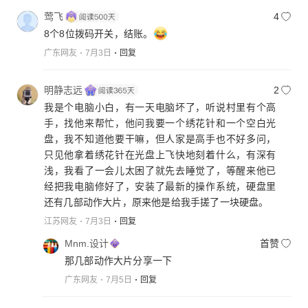
莺飞
4
8个8位拨码开关，结账。
广东网友
7月3日
回复
明静志远
2
我是个电脑小白，有一天电脑坏了，听说村里有个高
手，找他来帮忙，他问我要一个绣花针和一个空白光
盘，我不知道他要干嘛，但人家是高手也不好多问，
只见他拿着绣花针在光盘上飞快地刻着什么，有深有
浅，我看了一会儿太困了就先去睡觉了，等醒来他已
经把我电脑修好了，安装了最新的操作系统，硬盘里
还有几部动作大片，原来他是给我手搓了一块硬盘。
江苏网友
7月3日
回复
Mnm.设计
首赞
那几部动作大片分享一下
广东网友
7月5日
回复