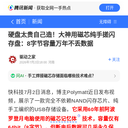
· 获取全网一手热点
打开
首页
新闻
无障碍
硬盘太贵自己造！大神用磁芯纯手搓闪
存盘：8字节容量万年不丢数据
驱动之家
关注
2026年7月2日18:00
河南
问AI
·
手工焊接磁芯存储面临哪些技术难点？
快科技7月2日消息，博主Polymatt近日发布视
频，展示了一款完全不依赖NAND闪存芯片、纯
手工编织的USB存储设备。
它采用60年前阿波
罗登月电脑使用的
磁芯记忆体
技术，容量仅有
64bit（8字节），但断电后数据可几乎永久保