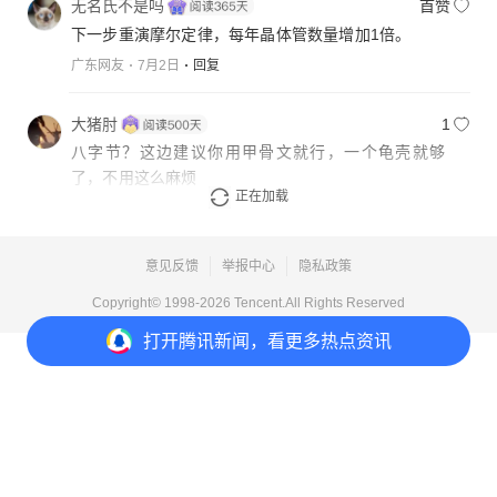
无名氏不是吗
首赞
下一步重演摩尔定律，每年晶体管数量增加1倍。
广东网友
7月2日
回复
大猪肘
1
八字节？这边建议你用甲骨文就行，一个龟壳就够
了，不用这么麻烦
正在加载
福建网友
7月3日
回复
意见反馈
举报中心
隐私政策
Copyright© 1998-
2026
Tencent.All Rights Reserved
打开
腾讯新闻，看更多热点资讯
打开
APP参与讨论
20
45
54
11