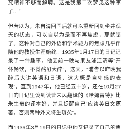
究精神不够而解聘。这是我第二次梦见这种事
了。”
但若以为，朱自清回国后就可以重新回到坐井观
天的状态，可以自以为是而不再焦虑，那就错
了。这种对自己的外语和学术能力的焦虑几乎伴
随他的教授生涯始终。1935年1月17日的日记记
录了一件趣事，他因前一晚与朋友浦江清等“开
怀畅饮，不觉酩酊大醉”，这天，
“
浦告以昨晚我
醉后大讲英语和日语，这大概是自卑感的表
现”。直到1947年，他已经五十岁，还在10月27
日的日记里谈到读曹未风翻译的《哈姆雷特》比
朱生豪
的译本好，并且提醒自己“应读英日文原
著，否则两种外文将生疏矣”。
而1936年3月19日的日记中他又记录了自己的焦