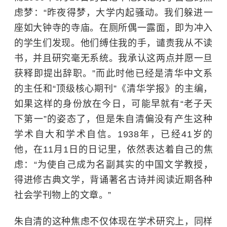
虑梦：
“
昨夜得梦，大学内起骚动。我们躲进一
座如大钟寺的寺庙。在厕所偶一露面，即为冲入
的学生们发现。他们缚住我的手，谴责我从不读
书，并且研究毫无系统。我承认这两点并愿一旦
获释即提出辞职。”而此时他已经是清华中文系
的主任和“顶级核心期刊”《清华学报》的主编，
如果这样的身份放在今日，可能早就有“老子天
下第一”的姿态了，但是朱自清偏没有产生这种
学术自大和学术自信。1938年，已经41岁的
他，在11月1日的日记里，依然表达着自己的焦
虑：
“
为使自己成为名副其实的中国文学教授，
得进修古典文学，背诵著名古诗并阅读近期各种
社会学刊物上的文章。”
朱自清的这种焦虑不仅体现在学术研究上，同样