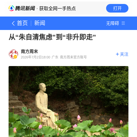
· 获取全网一手热点
打开
首页
新闻
无障碍
从“朱自清焦虑”到“非升即走”
南方周末
关注
2026年7月2日18:00
广东
南方周末官方账号