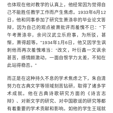
也体现在他对教学的认真上，他经常因为觉得自
己不能胜任教学工作而产生焦虑。1933年6月12
日，他和同事参加了研究生萧涤非的毕业论文答
辩，因为自己的观点被萧批评而羞愧不已：
“
下
午考萧涤非，余问汉武立乐府事，为所驳，甚
惭，萧得超等。”1934年1月6日，他又因学生讽
刺他而再次羞愧难当：
“
改文，叶衍鑫一文讽余
甚苦，感情颇激动，一面自恨学力太差，不知在
此站得稳否。”
而正是在这种持久不息的学术焦虑之下，朱自清
努力在古典文学等领域刻苦钻研，取得了诸多学
术成就。他在古典诗歌研究方面的《诗言志
辩》、对新文学的研究、对中国歌谣的研究等都
有着重要的学术贡献和影响。如他的学生王瑶就