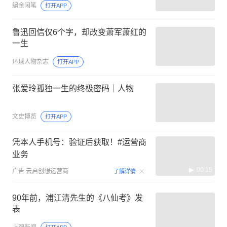
编余闲笔
打开APP
鲁迅回信仅6个字，却改变萧军萧红的
一生
环球人物杂志
打开APP
张爱玲孤独一生的终极密码｜人物
文史博览
打开APP
凭本人手机号：验证后获取！#运营商
业务
00:15
广告
云启创想运营商
了解详情
90年前，浦江清先生的《八仙考》发
表