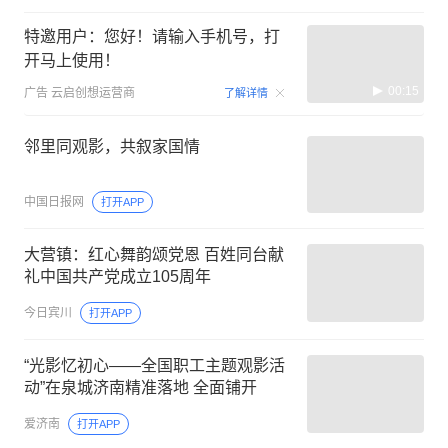
特邀用户：您好！请输入手机号，打
开马上使用！
00:15
广告
云启创想运营商
了解详情
邻里同观影，共叙家国情
中国日报网
打开APP
大营镇：红心舞韵颂党恩 百姓同台献
礼中国共产党成立105周年
今日宾川
打开APP
“光影忆初心——全国职工主题观影活
动”在泉城济南精准落地 全面铺开
爱济南
打开APP