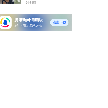
岗 休息不到一小时
00:20
-6小时前
腾讯新闻·电脑版
点击下载
24小时陪你追热点