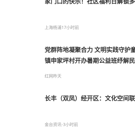
家门口的快乐！社区福利日解锁多
上海杨浦
17小时前
党群阵地凝聚合力 文明实践守护
镇申家坪村开办暑期公益班纾解民
红网
昨天
长丰（双凤）经开区：文化空间
金台资讯
-3小时前