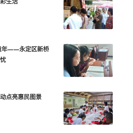
彩生活
童年——永定区新桥
忧
联动点亮惠民图景