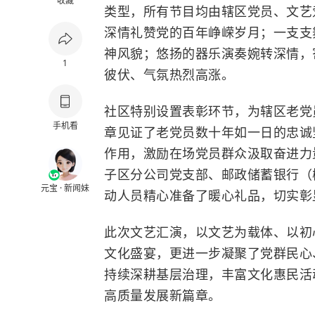
收藏
类型，所有节目均由辖区党员、文艺
深情礼赞党的百年峥嵘岁月；一支支
神风貌；悠扬的器乐演奏婉转深情，
1
彼伏、气氛热烈高涨。
社区特别设置表彰环节，为辖区老党员
手机看
章见证了老党员数十年如一日的忠诚
作用，激励在场党员群众汲取奋进力
子区分公司党支部、邮政储蓄银行（
元宝 · 新闻妹
动人员精心准备了暖心礼品，切实彰
此次文艺汇演，以文艺为载体、以初
文化盛宴，更进一步凝聚了党群民心
持续深耕基层治理，丰富文化惠民活
高质量发展新篇章。