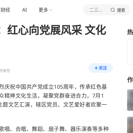
财经
AI
更多
二三里资讯
搜索
：红心向党展风采 文化
热
关注
方账号
作
烈庆祝中国共产党成立105周年，传承红色基
众精神文化生活，凝聚党群奋进合力，7月1
年主题文艺汇演，辖区党员、文艺爱好者欢聚一
歌唱、合唱、舞蹈、扇子舞、器乐演奏等多种