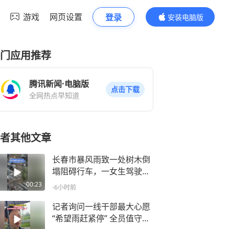
游戏
网页设置
登录
安装电脑版
内容更精彩
门应用推荐
腾讯新闻·电脑版
点击下载
全网热点早知道
者其他文章
长春市暴风雨致一处树木倒
塌阻碍行车，一女生驾驶越
野车拖拽开辟出通行口，网
00:23
-6小时前
友称赞女司机拖拽时放缆旗
还慢速！太专业了
记者询问一线干部最大心愿
“希望雨赶紧停” 全员值守在