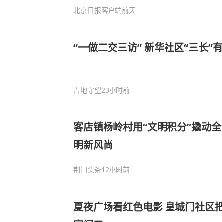
北京日报客户端
前天
“一做二交三访” 新华社区“三长”
吉地守望
23小时前
客店镇杨岭村用“文明积分”撬动全
明新风尚
荆门头条
12小时前
夏夜广场看红色电影 皇城门社区