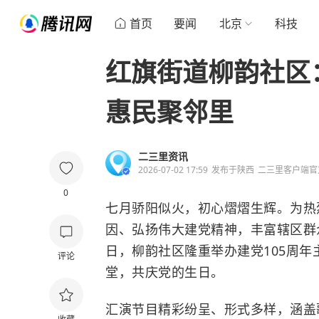
首页
要闻
北京
科技
红旗街道柳韵社区
惠民聚邻里
二三里资讯
2026-07-02 17:59
发布于
陕西
二三里客户端官
0
七月骄阳似火，初心熠熠生辉。为热
因、弘扬伟大建党精神，丰富辖区群
日，柳韵社区隆重举办建党105周
评论
堂，共庆党的生日。
汇演节目精彩纷呈、形式多样，涵盖