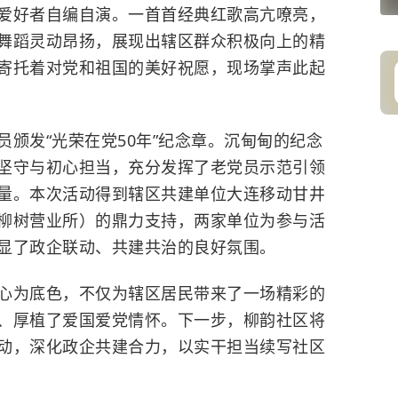
爱好者自编自演。一首首经典红歌高亢嘹亮，
舞蹈灵动昂扬，展现出辖区群众积极向上的精
寄托着对党和祖国的美好祝愿，现场掌声此起
颁发“光荣在党50年”纪念章。沉甸甸的纪念
坚守与初心担当，充分发挥了老党员示范引领
量。本次活动得到辖区共建单位大连移动甘井
柳树营业所）的鼎力支持，两家单位为参与活
显了政企联动、共建共治的良好氛围。
心为底色，不仅为辖区居民带来了一场精彩的
、厚植了爱国爱党情怀。下一步，柳韵社区将
动，深化政企共建合力，以实干担当续写社区