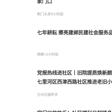
家门口
荆门头条
9小时前
七年耕耘 擦亮建邺民建社会服务
扬眼
12小时前
党报热线进社区丨旧院提质焕新颜
七里河区西津西路社区推进老旧小
境品质
兰州日报
昨天