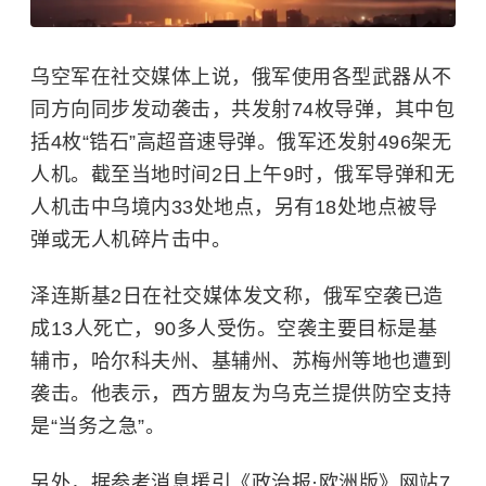
乌空军在社交媒体上说，俄军使用各型武器从不
同方向同步发动袭击，共发射74枚导弹，其中包
括4枚“锆石”高超音速导弹。俄军还发射496架无
人机。截至当地时间2日上午9时，俄军导弹和无
人机击中乌境内33处地点，另有18处地点被导
弹或无人机碎片击中。
泽连斯基2日在社交媒体发文称，俄军空袭已造
成13人死亡，90多人受伤。空袭主要目标是基
辅市，哈尔科夫州、基辅州、苏梅州等地也遭到
袭击。他表示，西方盟友为乌克兰提供防空支持
是“当务之急”。
另外，据参考消息援引《政治报·欧洲版》网站7