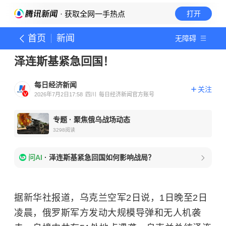
· 获取全网一手热点
打开
首页
新闻
无障碍
泽连斯基紧急回国！
每日经济新闻
关注
2026年7月2日17:58
四川
每日经济新闻官方账号
专题
·
聚焦俄乌战场动态
3298
阅读
问AI
·
泽连斯基紧急回国如何影响战局？
据新华社报道，乌克兰空军2日说，1日晚至2日
凌晨，俄罗斯军方发动大规模导弹和无人机袭