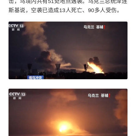
击，乌境内共有51处地点遇袭。乌克兰总统泽连
斯基说，空袭已造成13人死亡、90多人受伤。