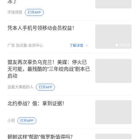
冻了
环球译视
打开APP
凭本人手机号领移动会员权益！
00:15
广告
加点量-会员中心
了解详情
盟友再次辜负乌克兰！美媒：停火已
无可能，最残酷的“三年绞肉战”剧本已
启动
追着大事跑的人
打开APP
北约参战？俄：拿到证据！
小彻
打开APP
朝鲜这样“帮助”俄罗斯值得吗？