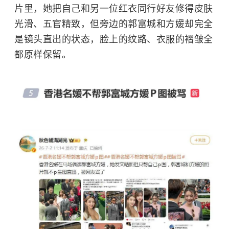
片里，她把自己和另一位红衣同行好友修得皮肤
光滑、五官精致，但旁边的
郭富城
和
方媛
却完全
是镜头直出的状态，脸上的纹路、衣服的褶皱全
都原样保留。