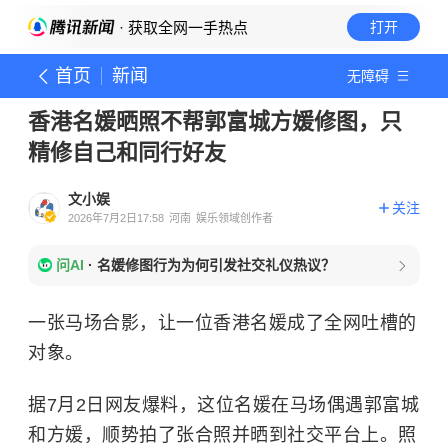
· 获取全网一手热点
打开
首页
新闻
无障碍
香港名媛晒照不帮郭富城方媛修图，只
精修自己和同行好友
文小娱
关注
2026年7月2日17:58
河南
娱乐领域创作者
问AI
·
名媛修图行为为何引发社交礼仪热议？
一张马场合影，让一位香港名媛成了全网吐槽的
对象。
据7月2日网友爆料，这位名媛在马场偶遇郭富城
和方媛，顺势拍了张合照并晒到社交平台上。照