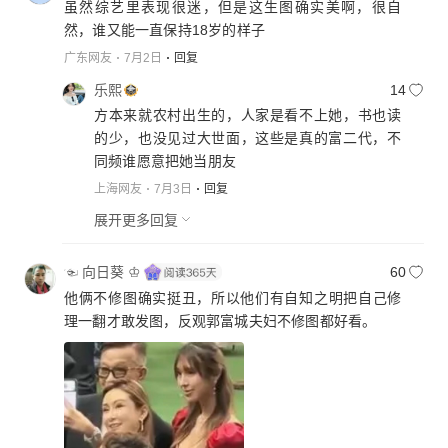
虽然综艺里表现很迷，但是这生图确实美啊，很自
然，谁又能一直保持18岁的样子
广东网友
7月2日
回复
乐熙
14
方本来就农村出生的，人家是看不上她，书也读
的少，也没见过大世面，这些是真的富二代，不
同频谁愿意把她当朋友
上海网友
7月3日
回复
展开更多回复
☜ 向日葵 ♔
60
他俩不修图确实挺丑，所以他们有自知之明把自己修
理一翻才敢发图，反观郭富城夫妇不修图都好看。