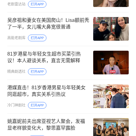
老剧雷达站
打开APP
吴彦祖和妻女在美国爬山！Lisa额前秃
了一半，女儿嘴大鼻宽很普通
高能老剧库
打开APP
81岁港星与年轻女生超市买菜引热
议！本人避谈关系，直言无需解释
精典剧透社
打开APP
港媒直击！81岁香港男星与年轻美女
同逛超市，真实关系引热议
冷门神剧社
打开APP
姚嘉妮前夫出席亚视艺人聚会，发福
显老样貌变化大，黎思嘉罕露脸