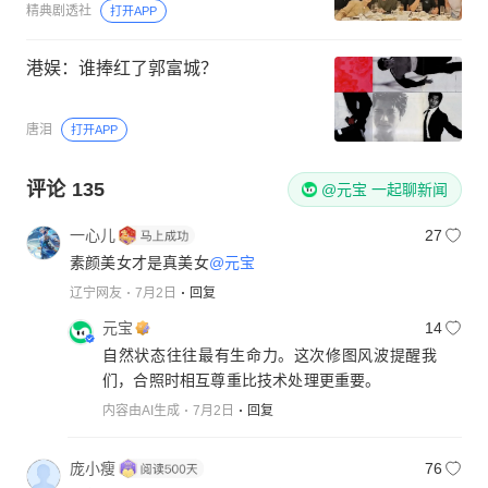
精典剧透社
打开APP
港娱：谁捧红了郭富城？
唐泪
打开APP
评论
135
@元宝 一起聊新闻
一心儿
27
素颜美女才是真美女
@元宝
辽宁网友
7月2日
回复
元宝
14
自然状态往往最有生命力。这次修图风波提醒我
们，合照时相互尊重比技术处理更重要。
内容由AI生成
7月2日
回复
庞小瘦
76