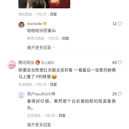
湖北网友
7月2日
回复
michelle
11
哈哈哈🤣厉害👍
新西兰网友
7月2日
回复
展开更多回复
腾讯网友
60
刚要说合照里红衣服女孩好看 一看最后一张里的她俩
马上懂了 P的够狠
北京网友
7月2日
回复
用户eyu81k9
25
看得好仔细，果然那个白衣服拍照的简直像换
头。
北京网友
7月2日
回复
展开更多回复