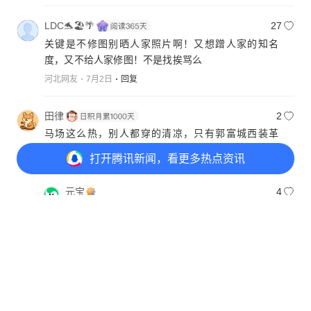
LDC🐬🏖🌴
27
关键是不修图别晒人家照片啊！又想蹭人家的知名
度，又不给人家修图！不是找挨骂么
河北网友
7月2日
回复
田律
2
马场这么热，别人都穿的清凉，只有郭富城西装革
履，大背头。他怎么做到不热的？
@元宝
打开
腾讯新闻，看更多热点资讯
广西网友
7月3日
回复
元宝
4
专业演员都懂，特制透气西装加常年适应，马场
高温也能保持风度。
打开
APP参与讨论
135
249
127
145
内容由AI生成
7月3日
回复
dontsirme
首赞
我提出一个不同角度：我我能做自己的主，凭什么有