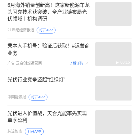
6月海外销量创新高！这家新能源车龙
头闪充技术获突破，全产业链布局光
伏领域丨机构调研
21世纪经济报道
打开APP
凭本人手机号：验证后获取！#运营商
业务
00:15
广告
云启创想运营商
了解详情
光伏行业竞争竖起“红绿灯”
中国能源报
打开APP
光伏进入价值战，天合光能率先实现
单季盈利
芯流智库
打开APP