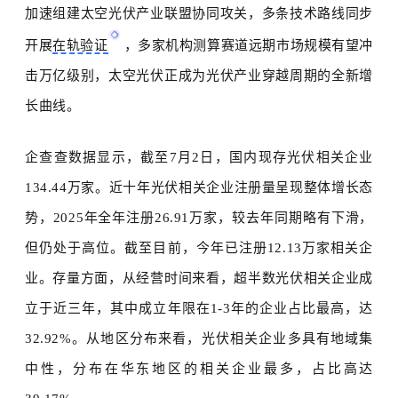
加速组建太空光伏产业联盟协同攻关，多条技术路线同步
开展
在轨验证
，多家机构测算赛道远期市场规模有望冲
击万亿级别，太空光伏正成为光伏产业穿越周期的全新增
长曲线。
企查查数据显示，截至
7月2日，国内现存光伏相关企业
134.44万家。
近十年光伏
相关企业注册量呈现整体增长态
势，
2025
年全年
注册
26.91万家，
较去年同期略有下滑
，
但仍处于高位
。
截至目前，今年已注册
12.13万家相关企
业。存量方面，
从
经营时间来
看，
超半数光伏相关企业成
立于近三年，其中成立年限在
1-3年的企业占比最高，达
32.92%。
从地区分布来看，光伏相关企业多具有地域集
中性，分布在
华东地区的
相关企业最多，
占比高达