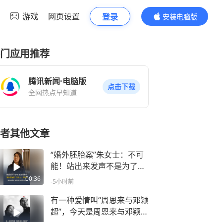
游戏
网页设置
登录
安装电脑版
内容更精彩
门应用推荐
腾讯新闻·电脑版
点击下载
全网热点早知道
者其他文章
“婚外胚胎案”朱女士：不可
能！站出来发声不是为了起
号用的
00:36
-5小时前
有一种爱情叫“周恩来与邓颖
超”，今天是周恩来与邓颖超