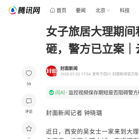
首页
要闻
北京
科技
女子旅居大理期间
砸，警方已立案｜
封面新闻
2026-07-02 17:54
发布于
四川
封面新闻官方账
59
问AI
·
监控视频保存期短是否阻碍警方
评论
封面新闻记者 钟晓璐
近日，西安的吴女士一家来到大理