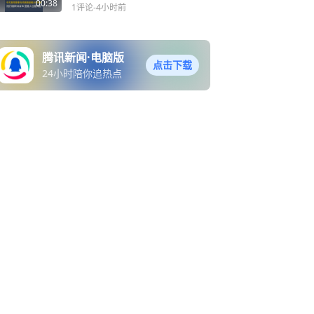
结婚101周年，他们相伴50
00:38
1评论
-4小时前
余年，是爱人也是伴侣
腾讯新闻·电脑版
点击下载
24小时陪你追热点