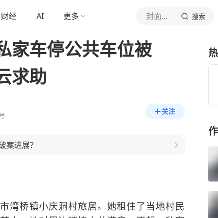
财经
AI
更多
封面新闻
搜索
私家车停公共车位被
热
云求助
关注
号
作
破案进展？
市湾桥镇小庆洞村旅居。她租住了当地村民