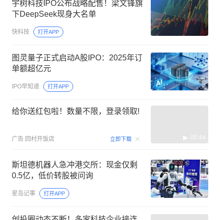
宇树科技IPO公布战略配售！梁文锋旗
下DeepSeek现身大名单
快科技
打开APP
图灵量子正式启动A股IPO：2025年订
单额超亿元
IPO早知道
打开APP
给你送红包啦！数量不限，登录领取!
00:44
广告
回村开饭店
立即下载
斯坦德机器人急冲港交所：现金仅剩
0.5亿，低价转股被问询
星岛记事
打开APP
创投圈动态不断！多家科技企业接连