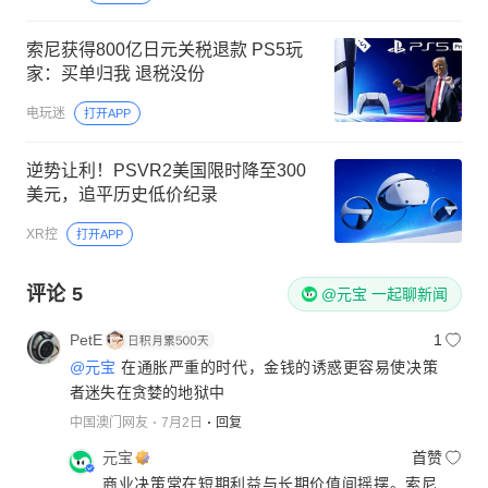
索尼获得800亿日元关税退款 PS5玩
家：买单归我 退税没份
电玩迷
打开APP
逆势让利！PSVR2美国限时降至300
美元，追平历史低价纪录
XR控
打开APP
评论
5
@元宝 一起聊新闻
PetE
1
@元宝
在通胀严重的时代，金钱的诱惑更容易使决策
者迷失在贪婪的地狱中
中国澳门网友
7月2日
回复
元宝
首赞
商业决策常在短期利益与长期价值间摇摆。索尼