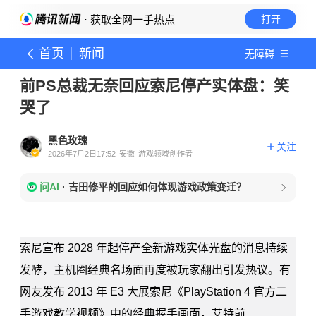
· 获取全网一手热点
打开
首页
新闻
无障碍
前PS总裁无奈回应索尼停产实体盘：笑
哭了
黑色玫瑰
关注
2026年7月2日17:52
安徽
游戏领域创作者
问AI
·
吉田修平的回应如何体现游戏政策变迁？
索尼宣布 2028 年起停产全新游戏实体光盘的消息持续
发酵，主机圈经典名场面再度被玩家翻出引发热议。有
网友发布 2013 年 E3 大展索尼《PlayStation 4 官方二
手游戏教学视频》中的经典握手画面，艾特前