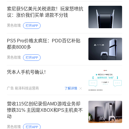
索尼获5亿美元关税退款！玩家怒喷抗
议：涨价我们买单 退款不分钱
黑色玫瑰
打开APP
PS5 Pro价格太疯狂：PDD百亿补贴
都卖8000多
黑色玫瑰
打开APP
凭本人手机号确认！
00:09
广告
易泽科技运营商
了解详情
营收115亿创纪录但AMD游戏业务却
惨跌31% 主因是XBOX和PS主机卖不
动
黑色玫瑰
打开APP