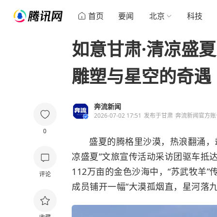
首页
要闻
北京
科技
如意甘肃·清凉盛
雕塑与星空的奇遇
奔流新闻
2026-07-02 17:51
发布于
甘肃
奔流新闻官方账
0
盛夏的腾格里沙漠，热浪翻涌，却
凉盛夏”文旅宣传活动采访团驱车抵
112万亩的金色沙海中，“苏武牧羊
评论
成员铺开一幅“大漠孤烟直，星河落九