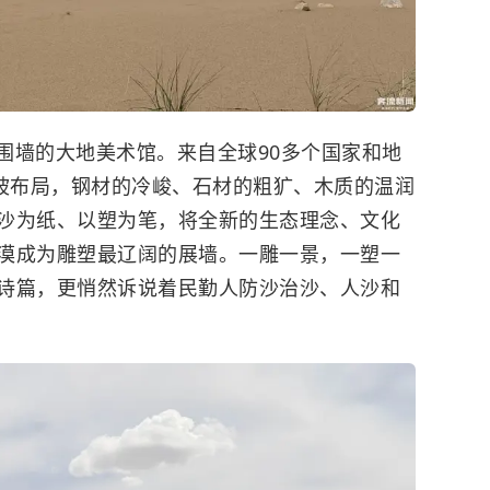
围墙的大地美术馆。来自全球90多个国家和地
缓坡布局，钢材的冷峻、石材的粗犷、木质的温润
沙为纸、以塑为笔，将全新的生态理念、文化
漠成为雕塑最辽阔的展墙。一雕一景，一塑一
诗篇，更悄然诉说着民勤人防沙治沙、人沙和