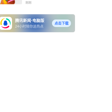
见幸运！
刚刚
腾讯新闻·电脑版
点击下载
24小时陪你追热点