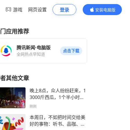
游戏
网页设置
登录
安装电脑版
内容更精彩
门应用推荐
腾讯新闻·电脑版
点击下载
全网热点早知道
者其他文章
晚上8点，众人纷纷赶来，1
3000斤西瓜，1个半小时被
抢完……
刚刚
本周日，不如把时间交给美
好的事物：听书、品咖、撞