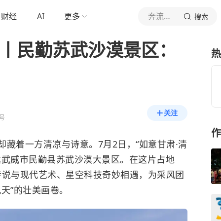
财经
AI
更多
奔流新闻
搜索
夏丨民勤苏武沙漠景区：
热
关注
号
作
藏着一方清凉与诗意。7月2日，“如意甘肃·清
达武威市民勤县苏武沙漠大景区。在这片占地
”传说与现代艺术、星空科技奇妙相遇，为采风团
天”的壮美画卷。