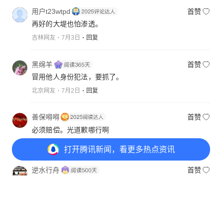
用户t23wtpd
首赞
再好的大堤也怕渗透。
吉林网友
7月3日
回复
黑绵羊
首赞
冒用他人身份犯法，要抓了。
北京网友
7月2日
回复
善保嘚嘚
首赞
必须赔偿。光道歉哪行啊
山东网友
7月2日
回复
打开
腾讯新闻，看更多热点资讯
逆水行舟
首赞
亚朵酒店！不能住啊，泄露信息！！
北京网友
7月2日
回复
打开
APP参与讨论
36
66
30
65