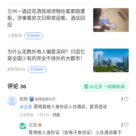
兰州一酒店花洒现排泄物住客索赔遭
拒，涉事客房次日照常迎客，酒店回
应
上游新闻
打开APP
为什么无数外地人偏爱深圳？只因它
是全国少有的完全不排外的大都市！
趋势洞见社
打开APP
评论
36
@元宝 一起聊新闻
昵称
3
@元宝
冒用其他人身份证入住酒店，是否违法
北京网友
7月2日
回复
元宝
2
冒用他人身份证（含电子身份证）入住酒店属于