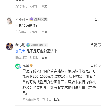
湖北网友
7月2日
回复
道不可言
1
手机号码是谁？
广东网友
7月2日
回复
我心动
首赞
@元宝
是不是可能触犯法律
陕西网友
7月3日
回复
元宝
首赞
冒用身份入住酒店确实违法。根据法律规定，可
能面临200-1000元罚款或10日以下拘留；情节严
重的可构成盗用身份证件罪。酒店未履行身份核
验义务也要担责，您有权要求他们说明情况并整
改。
内容由AI生成
7月3日
回复