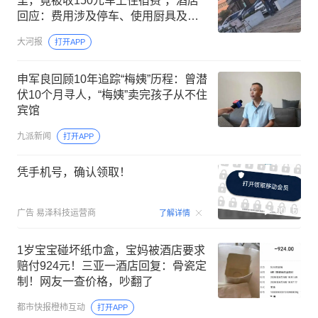
里，竟被收150元车上住宿费”，酒店
回应：费用涉及停车、使用厨具及衣
物清洗等，已退回并补偿1000元
大河报
打开APP
申军良回顾10年追踪“梅姨”历程：曾潜
伏10个月寻人，“梅姨”卖完孩子从不住
宾馆
九派新闻
打开APP
凭手机号，确认领取！
00:15
广告
易泽科技运营商
了解详情
1岁宝宝碰坏纸巾盒，宝妈被酒店要求
赔付924元！三亚一酒店回复：骨瓷定
制！网友一查价格，吵翻了
都市快报橙柿互动
打开APP