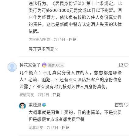
违法行为。《居民身份证法》第十七条规定，此
类行为可处200-1000元罚款或10日以下拘留。酒
店作为经营方，依法负有核验入住人身份真实性
的责任，这也是新闻中警方认定酒店失责的法律
依据。
内容由AI生成
7月2日
回复
展开更多回复
种花家兔子
13
几个疑点：不用真实身份入住的人，想想都是哪些
人？老赖、逃犯…？还有亚朵酒店把客户的身份信息
泄露了？亚朵没有尽到核对入住人员身份真伪。
安徽网友
7月2日
回复
秉烛游
首赞
大概率就是闲鱼上买的，目的也简单，不是会员
但是想便宜点或者想免费早餐
湖北网友
7月3日
回复