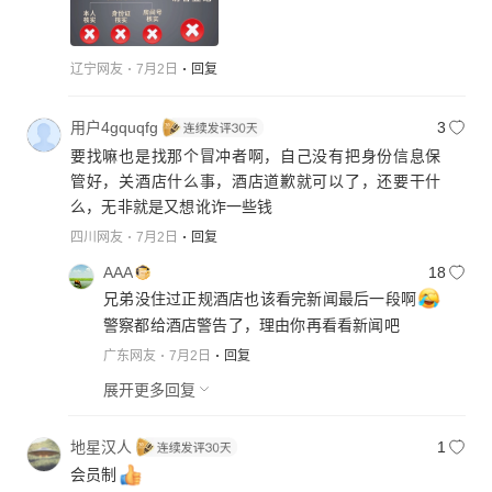
辽宁网友
7月2日
回复
用户4gquqfg
3
要找嘛也是找那个冒冲者啊，自己没有把身份信息保
管好，关酒店什么事，酒店道歉就可以了，还要干什
么，无非就是又想讹诈一些钱
四川网友
7月2日
回复
AAA
18
兄弟没住过正规酒店也该看完新闻最后一段啊
警察都给酒店警告了，理由你再看看新闻吧
广东网友
7月2日
回复
展开更多回复
地星汉人
1
会员制