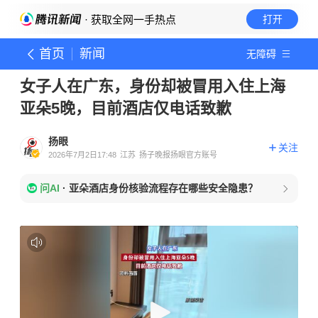
· 获取全网一手热点
打开
首页
新闻
无障碍
女子人在广东，身份却被冒用入住上海
亚朵5晚，目前酒店仅电话致歉
扬眼
关注
2026年7月2日17:48
江苏
扬子晚报扬眼官方账号
问AI
·
亚朵酒店身份核验流程存在哪些安全隐患？