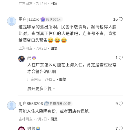
广东网友
7月2日
回复
用户lj1z2xo
16
这是哪家的派出所啊，民警不敬责啊，起码也得人脸
比对，查到真正住店的人是谁吧，连查都不查，直接
给酒店口头警告
上海网友
7月2日
回复
绵
1
人在广东怎么可能在上海入住，肯定是查过经常
才会警告酒店啊
广东网友
7月2日
回复
展开更多回复
用户8556206
9
可能入住人隐瞒身份，或者酒店有猫腻。
吉林网友
7月2日
回复
贱肾
7