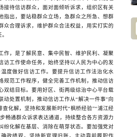
场接待信访群众，面对面倾听诉求，组织区有关
他指出，要站稳群众立场，急群众之所急、想群
群众合理诉求，维护群众合法权益，用实打实的
任。
工作，是了解民意、集中民智、维护民利、凝聚
信访工作使命任务，始终坚持以人民为中心的发
着温度做好信访工作。要提升信访工作法治化水
格规范工作程序，健全完善工作机制，推动信访
心双结目标。要用好区、街两级综治中心平台载
联动处置机制，推动信访工作从
“解决一件事”向
排查化解，坚持和发展新时代“
枫桥经验
”“浦江经
一步畅通群众诉求表达通道，持续整合各方资源力
纠纷化解在基层、消除在萌芽状态。要加强党对
正确政绩观，坚持新官理旧账，主动靠前履职作