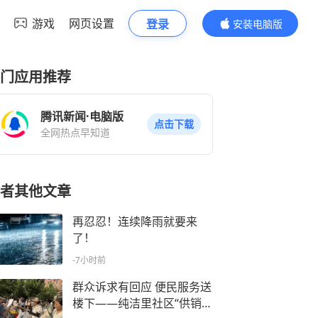
游戏
网页设置
登录
安装电脑版
内容更精彩
门应用推荐
腾讯新闻·电脑版
点击下载
全网热点早知道
者其他文章
再忍忍！连续降雨就要来
了！
-7小时前
群众诉求有回应 便民服务送
楼下——纯洁里社区“供销蔬