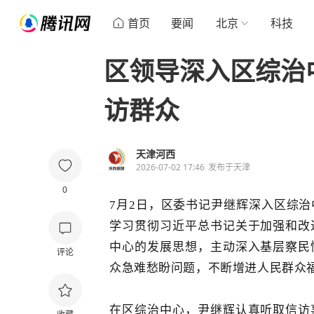
首页
要闻
北京
科技
区领导深入区综治
访群众
天津河西
2026-07-02 17:46
发布于
天津
0
7
月
2
日，区委书记尹继辉深入区综治
学习贯彻习近平总书记关于加强和改
中心的发展思想，主动深入基层察民
评论
众急难愁盼问题，不断增进人民群众
在区综治中心，尹继辉认真听取信访