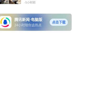
菜大篷车”开张啦
-5小时前
腾讯新闻·电脑版
点击下载
24小时陪你追热点