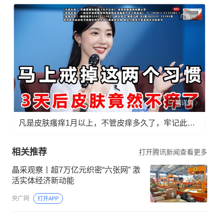
广告
了解详情
凡是皮肤瘙痒1月以上，不管皮痒多久了，牢记此法，快！准！狠！
相关推荐
打开腾讯新闻查看更多
晶采观察丨超7万亿元织密“六张网” 激
活实体经济新动能
央广网
打开APP