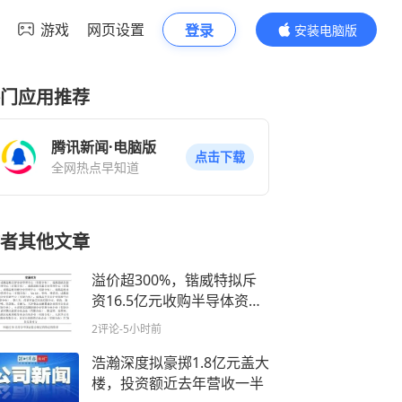
游戏
网页设置
登录
安装电脑版
内容更精彩
门应用推荐
腾讯新闻·电脑版
点击下载
全网热点早知道
者其他文章
溢价超300%，锴威特拟斥
资16.5亿元收购半导体资
产，上市公司与标的去年均
2评论
-5小时前
陷亏损
浩瀚深度拟豪掷1.8亿元盖大
楼，投资额近去年营收一半