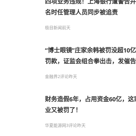
四项业务违规！上海银行遭警告并罚款
名时任管理人员同步被追责
极目新闻
前天
“博士眼镜”庄家余韩被罚没超10
罚款，证监会组合拳出击，发催
户！背后事涉《证券法》修订后的
金融界
2评论
昨天
纵资金多达20多亿元
财务造假6年，占用资金60亿，
业又被罚了！
华夏能源网
3评论
昨天