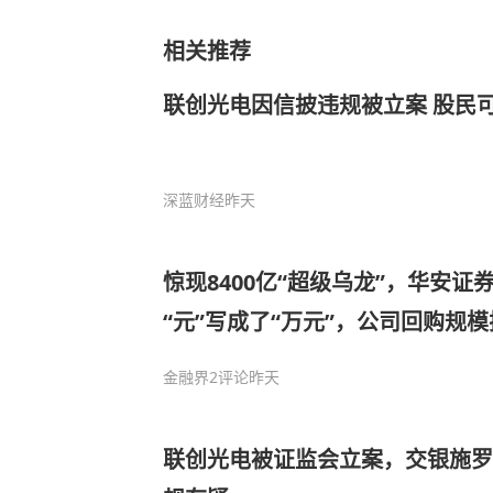
相关推荐
联创光电因信披违规被立案 股民
深蓝财经
昨天
惊现8400亿“超级乌龙”，华安
“元”写成了“万元”，公司回购规
储军2023年走马上任，去年薪酬47
金融界
2评论
昨天
联创光电被证监会立案，交银施罗