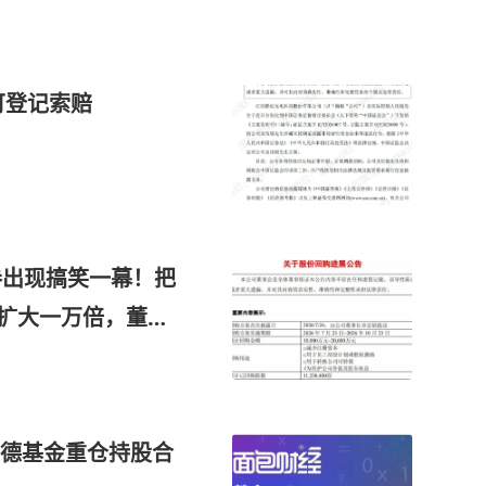
可登记索赔
证券出现搞笑一幕！把
模扩大一万倍，董秘
.01万元
德基金重仓持股合