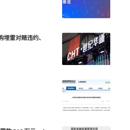
并购埋雷对赌违约、