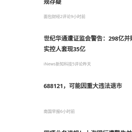
规存疑
面包财经
2评论
9小时前
世纪华通遭证监会警告：298亿
实控人套现35亿
iNews新知科技
5评论
昨天
688121，可能因重大违法退市
南国早报
6小时前