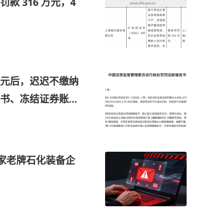
 316 万元，4
亿元后，迟迟不缴纳
告书、冻结证券账
最大罚单案件，操
这家老牌石化装备企