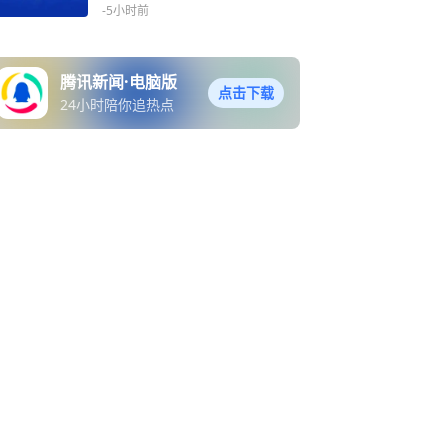
-5小时前
腾讯新闻·电脑版
点击下载
24小时陪你追热点