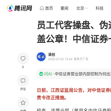
首页
要闻
北京
科技
员工代客操盘、伪
盖公章！中信证券
读创
2026-07-02 15:43
发布于
广东
0
问AI
·
中信证券营业部内部控制为何出
评论
日前，江西证监局公告，对中信证券
责令改正措施。
经查，该营业部（曾用名中信证券