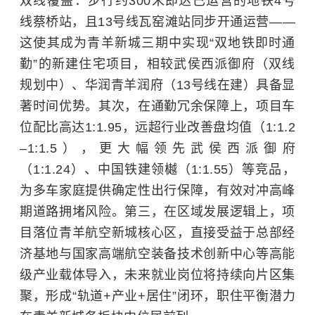
双线覆盖：步行约300米即达已运营的地铁4号
线蔡桥站，且13号线瓦窑滩站同步开通运营——
这使其成为青羊新城三期中实现“双地铁即时通
勤”的新建住宅项目，相较武侯西派御府（双线
规划中）、华润青羊润府（13号线在建）具备显
著时间优势。其次，在通勤冗余保障上，项目车
位配比高达1:1.95，远超行业改善盘均值（1:1.2
–1:1.5），更大幅领先武侯西派御府
（1:1.24）、中国铁建领樾（1:1.55）等竞品，
为多车家庭提供确定性出行保障，有效对冲高峰
期道路拥堵风险。第三，在区域发展逻辑上，项
目落位青羊航空新城核心区，直接受益于总部经
济基地与国家高端航空装备技术创新中心等高能
级产业载体导入，未来就业岗位将持续向片区集
聚，形成“轨道+产业+居住”闭环，职住平衡潜力