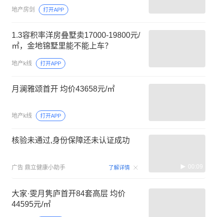
地产房剑
打开APP
1.3容积率洋房叠墅卖17000-19800元/
㎡，金地锦墅里能不能上车？
地产k线
打开APP
月澜雅颂首开 均价43658元/㎡
地产k线
打开APP
核验未通过,身份保障还未认证成功
00:09
广告
鼎立健康小助手
了解详情
大家·雯月隽庐首开84套高层 均价
44595元/㎡