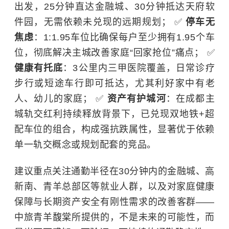
出发，25分钟直达金融城、30分钟抵达天府软
件园，无需依赖未兑现的远期规划；
✅
停车无
焦虑
：1:1.95车位比确保每户至少拥有1.95个车
位，彻底解决主城改善家庭“回家抢位”痛点；
✅
健康有托底
：3公里内三甲医院覆盖，日常诊疗
步行或短途车行即可抵达，尤其利好家中有老
人、幼儿的家庭；
✅
资产有护城河
：在成都主
城轨交红利持续释放背景下，已兑现双地铁+超
配车位的组合，构成强抗跌属性，显著优于依赖
单一轨交概念或规划配套的竞品。
建议重点关注通勤半径在30分钟内的金融城、高
新南、青羊总部区等就业人群，以及对家庭健康
保障与长期资产安全有刚性需求的改善客群——
中旅青羊馥棠所提供的，不是未来的可能性，而