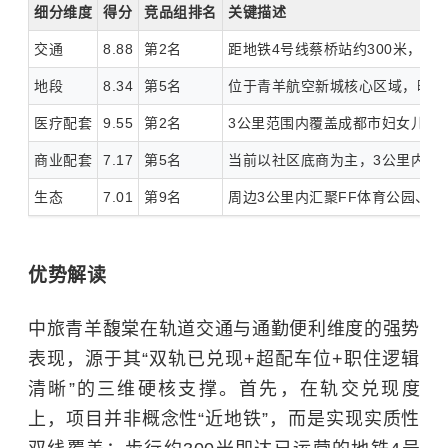
细分维度
得分
竞品组排名
关键描述
交通
8.88
第2名
距地铁4号线蔡桥站约300米，13
地段
8.34
第5名
位于青羊航空新城核心区域，毗邻
医疗配套
9.55
第2名
3公里范围内覆盖成都市妇女儿童
商业配套
7.17
第5名
当前以社区底商为主，3公里内暂
生态
7.01
第9名
周边3公里内汇聚FF体育公园、
优势解读
中旅青羊馥棠在轨道交通与通勤便利维度的强势
表现，源于其“双轨已兑现+超配车位+职住逻辑
清晰”的三维硬核支撑。首先，在轨交兑现度
上，项目并非概念性“近地铁”，而是实现实质性