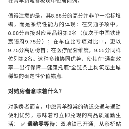
在青羊新城各板块中位居前列。
值得注意的是，其8.88分的高分并非单一指标堆
砌，而是系统性能力的体现：在交通子项中，
8.88分直接对应竞品组第2名（仅次于中国铁建
宸语府9.75分）；在车位比专项对比中，更以
9.75分高居榜首；在医疗配套维度，9.55分同样
位列第2名。这种多维协同优势，使其在“通勤效
率—出行保障—健康托底”全链条上构筑起主城
稀缺的确定性价值锚点。
对购房者意味着什么？
对购房者而言，中旅青羊馥棠的轨道交通与通勤
便利优势，意味着可立即兑现的高品质通勤生
活：
✅
通勤零等待
：双地铁已开通，从蔡桥站