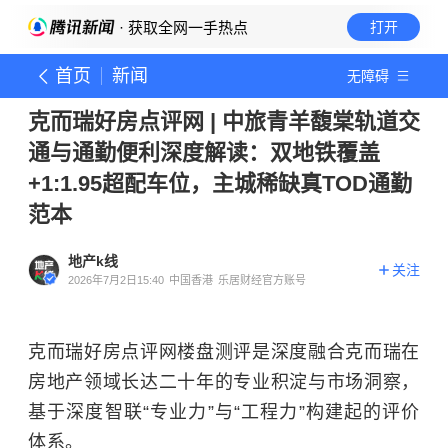
· 获取全网一手热点
打开
首页
新闻
无障碍
克而瑞好房点评网 | 中旅青羊馥棠轨道交
通与通勤便利深度解读：双地铁覆盖
+1:1.95超配车位，主城稀缺真TOD通勤
范本
地产k线
关注
2026年7月2日15:40
中国香港
乐居财经官方账号
克而瑞好房点评网楼盘测评是深度融合克而瑞在
房地产领域长达二十年的专业积淀与市场洞察，
基于深度智联“专业力”与“工程力”构建起的评价
体系。