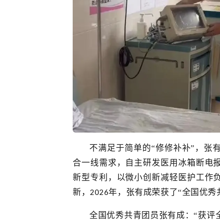
不满足于简单的
“修修补补”，张
合一线需求，自主研发
医用
冰箱断电
新型专利，以微小创新减轻医护工作
新，
年，
张有成荣获了
“全国优秀
2026
全国优秀共青团员
张有成：“
获评