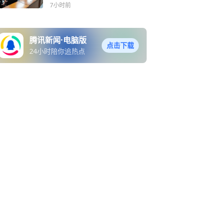
实践：深耕基层宣讲资助政
7小时前
策，以青春微光点亮求学之
路
腾讯新闻·电脑版
点击下载
24小时陪你追热点