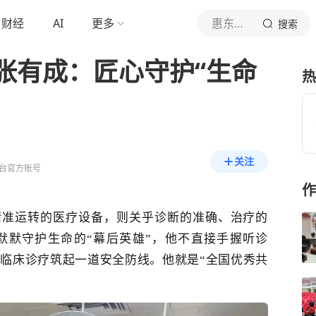
财经
AI
更多
惠东融媒
搜索
张有成：匠心守护“生命
热
关注
台官方账号
作
精准运转的医疗设备，则关乎诊断的准确、治疗的
默默守护生命的
“幕后英雄”，他
不
直接手握听诊
为临床诊疗筑起一道安全防线。
他就是
“全国优秀共