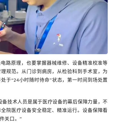
通电路原理，
也要掌握
器械维修、设备精准校准等
管理规范。从门诊到病房，从
检验科
到
手术室
，
为
终处于
“
小时随时待命”
状态
，第一时间
到场处置
24
设备技术人员是属于医疗设备的幕后保障力量，不
障全院医疗设备安全稳定、精准运行。设备保障看
件关口。”