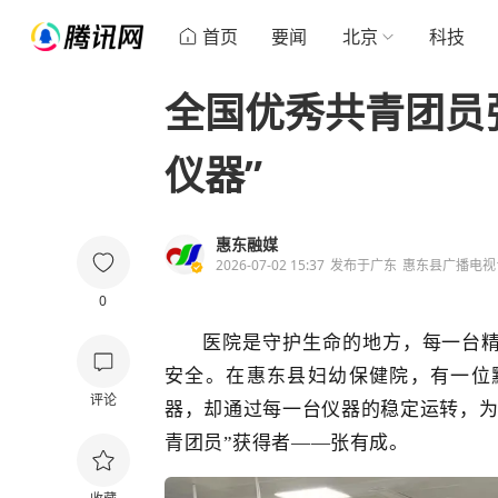
首页
要闻
北京
科技
全国优秀共青团员
仪器”
惠东融媒
2026-07-02 15:37
发布于
广东
惠东县广播电视
0
医院是守护生命的地方，每一台
安全。
在惠东县妇幼保健院，有一
位
评论
器，却通过每一
台
仪器的稳定运转，
青团员”获得者——
张有成。