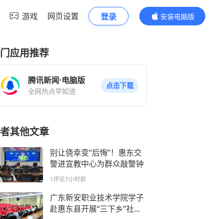
游戏
网页设置
登录
安装电脑版
内容更精彩
门应用推荐
腾讯新闻·电脑版
点击下载
全网热点早知道
者其他文章
别让侥幸变“后悔”！惠东交
警进宣教中心为群众敲警钟
1评论
7小时前
广东新安职业技术学院学子
赴惠东县开展“三下乡”社会