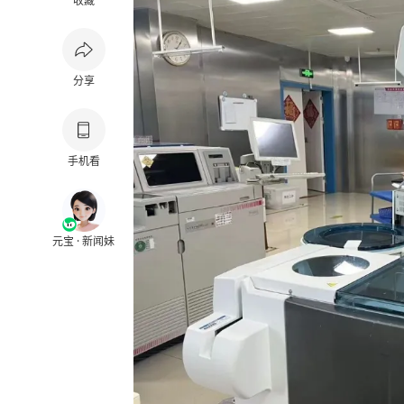
收藏
分享
手机看
元宝 · 新闻妹