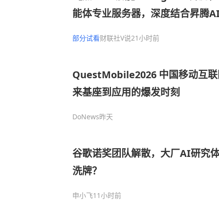
能体专业服务器，深度结合昇腾A
AI原生与国产化深度融合赋能400
部分试看
财联社V说
21小时前
QuestMobile2026 中国移动
来基座到应用的爆发时刻
DoNews
昨天
谷歌诺奖团队解散，大厂AI研究
洗牌？
申小飞
11小时前