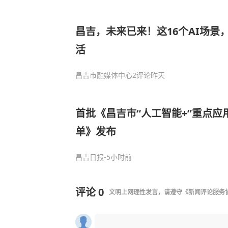
昌吉，未来已来！这16个AI场景
活
昌吉市融媒体中心
2评论
昨天
首批《昌吉市“人工智能+”重点应
单》发布
昌吉日报
-5小时前
评论
0
文明上网理性发言，请遵守
《新闻评论服务