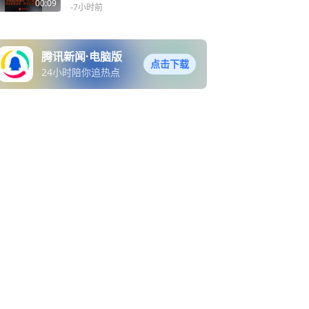
卓伟无实锤爆料“天王私生
00:09
-7小时前
子”，周杰伦曾投资一西安公
司引关注
腾讯新闻·电脑版
点击下载
24小时陪你追热点