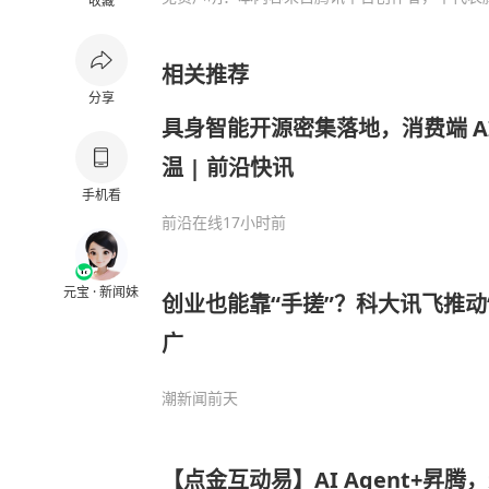
收藏
相关推荐
分享
具身智能开源密集落地，消费端 A
温 | 前沿快讯
手机看
前沿在线
17小时前
元宝 · 新闻妹
创业也能靠“手搓”？科大讯飞推动“
广
潮新闻
前天
【点金互动易】AI Agent+昇腾