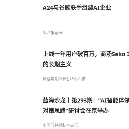
A24与谷歌联手组建AI企业
综艺报
前天
上线一年用户破百万，商汤Seko 3
的长期主义
极客电影
2评论
15小时前
蓝海沙龙丨第293期：“AI智能
对策思路”研讨会在京举办
中国互联网协会
前天