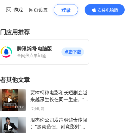
游戏
网页设置
登录
安装电脑版
内容更精彩
门应用推荐
腾讯新闻·电脑版
点击下载
全网热点早知道
者其他文章
贾樟柯称电影和长短剧会越
来越深生长在同一生态，“今
天拍电影，明天可能拍短
00:06
-7小时前
剧”，曾自曝看过两百部短剧
周杰伦公司发声明谴责传闻
：“恶意造谣、刻意影射”，