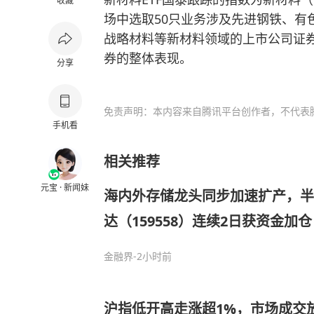
收藏
场中选取50只业务涉及先进钢铁、有
战略材料等新材料领域的上市公司证
券的整体表现。
分享
免责声明：本内容来自腾讯平台创作者，不代表
手机看
相关推荐
元宝 · 新闻妹
海内外存储龙头同步加速扩产，半
达（159558）连续2日获资金加仓
金融界
-2小时前
沪指低开高走涨超1%，市场成交放量