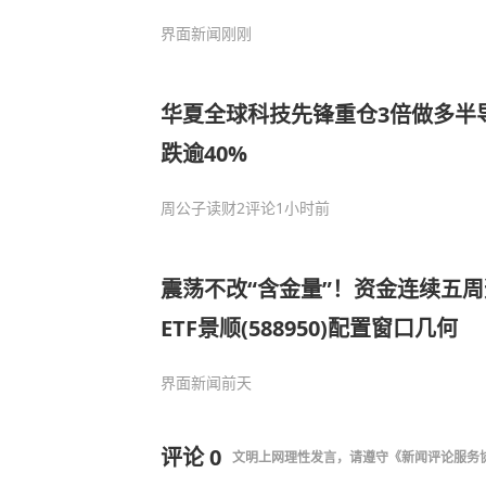
4连阳
界面新闻
刚刚
华夏全球科技先锋重仓3倍做多半导
跌逾40%
周公子读财
2评论
1小时前
震荡不改“含金量”！资金连续五周
ETF景顺(588950)配置窗口几何
界面新闻
前天
评论
0
文明上网理性发言，请遵守
《新闻评论服务