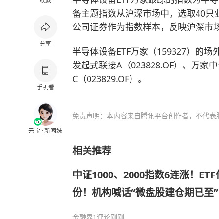
收藏
备主题指数从沪深市场中，选取40只
公司证券作为指数样本，反映沪深市
分享
半导体设备ETF万家（159327）的
发起式联接A（023828.OF）、万
C（023829.OF）。
手机看
免责声明：本内容来自腾讯平台创作者，不代表
元宝 · 新闻妹
相关推荐
中证1000、2000指数6连涨！ET
份！机构喊话“微盘股建仓期已至
来了？
金融界
1评论
刚刚