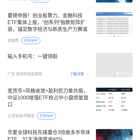
重磅申报！创业板算力、金融科技
ETF集体上报，“创系列”指数矩阵扩
容，锚定数字经济与新质生产力赛道
金融界
打开APP
输入手机号：一键领取
00:15
广告
易泽科技运营商
了解详情
宽货币+风格收敛+盈利剪刀差共振，
中证1000增强ETF抢占中小盘修复窗
口
21世纪经济报道
打开APP
华夏全球科技先锋重仓3倍做多半导体
ETF，31天净值跌逾40%