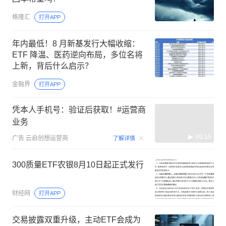
格隆汇
打开APP
年内最低！8 月新基发行大幅收缩：
ETF 降温、医药逆向布局，多位名将
上新，背后什么启示？
金融界
打开APP
凭本人手机号：验证后获取！#运营商
业务
00:15
广告
云启创想运营商
了解详情
300质量ETF农银8月10日起正式发行
财经网
打开APP
交易披露双重升级，主动ETF会成为