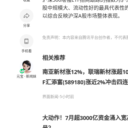
收藏
股中规模大、流动性好的最具代表性的3
以综合反映沪深A股市场整体表现。
分享
免责声明：本内容来自腾讯平台创作者，不代表
手机看
相关推荐
南亚新材涨12%，联瑞新材涨超1
元宝 · 新闻妹
F汇添富(589180)涨近2%冲击
布局!调整后仍看好科技，缩圈到
界面新闻
-5小时前
大动作！7月超3000亿资金涌入宽