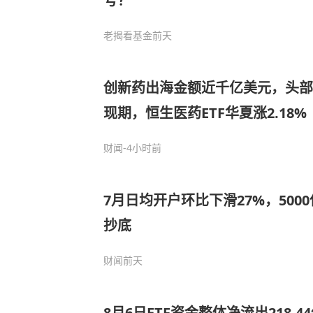
号？
老揭看基金
前天
创新药出海金额近千亿美元，头部
现期，恒生医药ETF华夏涨2.18%
财闻
-4小时前
7月日均开户环比下滑27%，500
抄底
财闻
前天
8月6日ETF资金整体净流出218.4