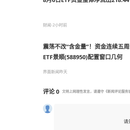
财闻
-2小时前
震荡不改“含金量”！资金连续五周
ETF景顺(588950)配置窗口几何
界面新闻
昨天
评论
0
文明上网理性发言，请遵守
《新闻评论服务
请