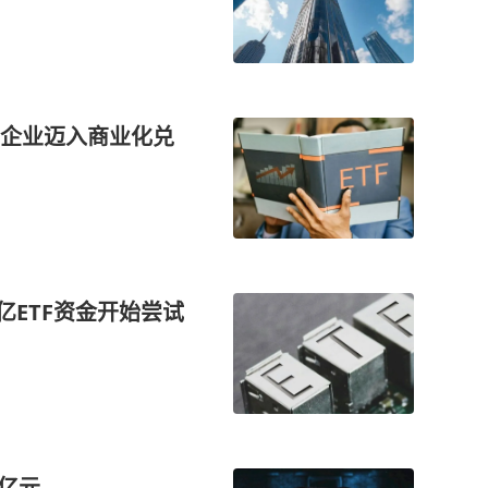
企业迈入商业化兑
0亿ETF资金开始尝试
4亿元