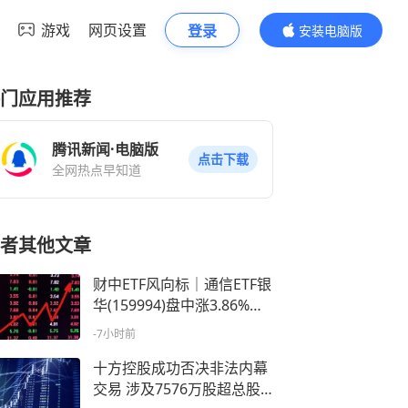
游戏
网页设置
登录
安装电脑版
内容更精彩
门应用推荐
腾讯新闻·电脑版
点击下载
全网热点早知道
者其他文章
财中ETF风向标｜通信ETF银
华(159994)盘中涨3.86%，
通信板块领涨两市
-7小时前
十方控股成功否决非法内幕
交易 涉及7576万股超总股