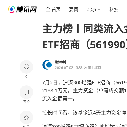
首页
要闻
北京
科技
主力榜丨同类流入
ETF招商（56199
财中社
2026-07-02 15:38
发布于
北京
0
7月2日，
沪深300增强
ETF招商（561
2198.1万元。主力资金（单笔成交额
流入金额第一。
评论
拉长时间看，该基金近4天主力资金净流
沪深300增强ETF招商跟踪的指数为沪深3