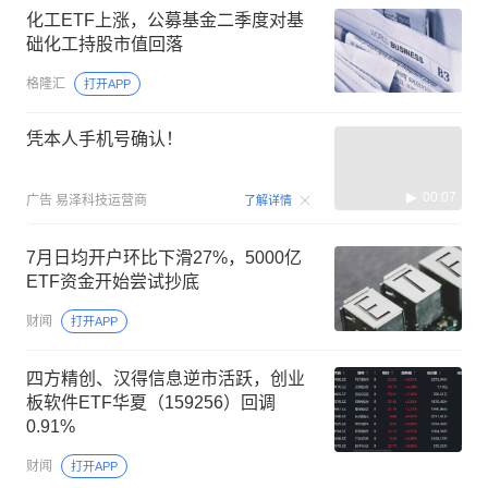
化工ETF上涨，公募基金二季度对基
础化工持股市值回落
格隆汇
打开APP
凭本人手机号确认！
00:07
广告
易泽科技运营商
了解详情
7月日均开户环比下滑27%，5000亿
ETF资金开始尝试抄底
财闻
打开APP
四方精创、汉得信息逆市活跃，创业
板软件ETF华夏（159256）回调
0.91%
财闻
打开APP