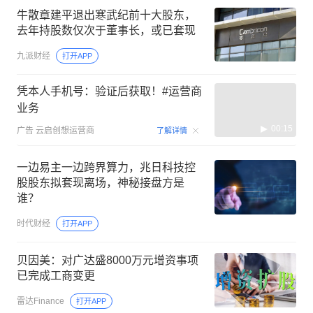
牛散章建平退出寒武纪前十大股东，
去年持股数仅次于董事长，或已套现
九派财经
打开APP
凭本人手机号：验证后获取！#运营商
业务
00:15
广告
云启创想运营商
了解详情
一边易主一边跨界算力，兆日科技控
股股东拟套现离场，神秘接盘方是
谁？
时代财经
打开APP
贝因美：对广达盛8000万元增资事项
已完成工商变更
雷达Finance
打开APP