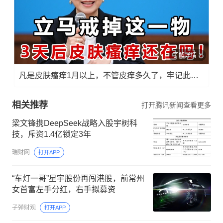
了解详情
凡是皮肤瘙痒1月以上，不管皮痒多久了，牢记此法，快！准！狠！
相关推荐
打开腾讯新闻查看更多
梁文锋携DeepSeek战略入股宇树科
技，斥资1.4亿锁定3年
瑞财网
打开APP
“车灯一哥”星宇股份再闯港股，前常州
女首富左手分红，右手拟募资
子弹财观
打开APP