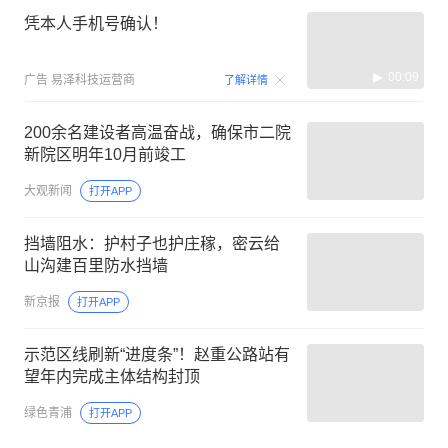
凭本人手机号确认！
00:09
广告
易泽科技运营商
了解详情
200余名建设者高温奋战，确保市二院
新院区明年10月前竣工
大观新闻
打开APP
挡墙阻水：护村子也护庄稼，密云给
山沟建百里防水挡墙
新京报
打开APP
示范区线刷新“进度条”！赵重公路站有
望年内完成主体结构封顶
绿色青浦
打开APP