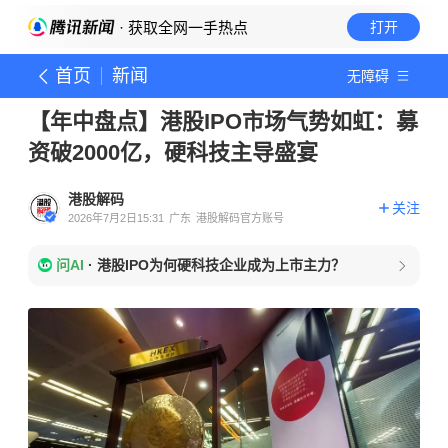
· 获取全网一手热点
打开
首页
新闻
无障碍
【年中盘点】港股IPO市场气势如虹：募
资破2000亿，硬科技主导盛宴
港股解码
关注
2026年7月2日15:31
广东
港股解码官方账号
问AI
·
港股IPO为何硬科技企业成为上市主力？