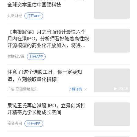
全球资本重估中国硬科技
九派财经
打开APP
【电报解读】月之暗面预计最快六个
月内在港IPO，分析师看好随着高性能
开源模型的商业化开放加入，将进一
步加快AI应用商业化变现，看好优质
财联社V说
打开APP
内容、营销等细分领域，这家公司一
季度相关业务营收同比增长超50%
注意了!这个选股工具，你一定要知
道，立刻领取量化指标!
00:18
广告
高能情绪龙头
了解详情
果链王氏再启港股 IPO，立景创新打
开精密光学长期成长空间
投资者网
打开APP