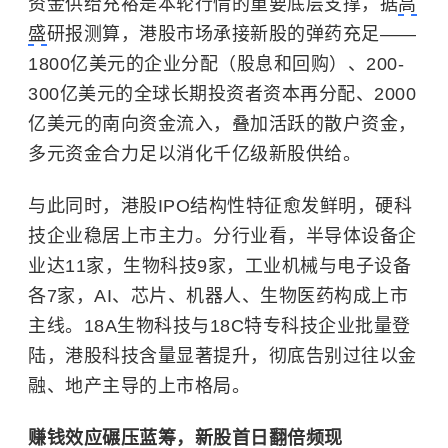
资金供给充裕是本轮行情的重要底层支撑，据
高
盛
研报测算，港股市场承接新股的弹药充足——
1800亿美元的企业分配（股息和回购）、200-
300亿美元的全球长期投资者资本再分配、2000
亿美元的南向资金流入，叠加活跃的散户资金，
多元资金合力足以消化千亿级新股供给。
与此同时，港股IPO结构性特征愈发鲜明，硬科
技企业稳居上市主力。分行业看，半导体设备企
业达11家，生物科技9家，工业机械与电子设备
各7家，AI、芯片、机器人、生物医药构成上市
主线。18A生物科技与18C特专科技企业批量登
陆，港股科技含量显著提升，彻底告别过往以金
融、地产主导的上市格局。
赚钱效应碾压蓝筹，新股首日翻倍频现