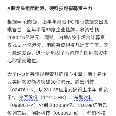
A股龙头组团赴港，硬科技包揽募资主力
根据Wind数据，上半年港股IPO核心数据交出亮
眼答卷：全年半程85家企业挂牌，募资总额
2080.15亿港元。同期，内地A股市场合计募资
仅705.74亿港元，港股募资规模几近其三倍。这
一悬殊差距，进一步巩固了香港作为国际融资中
心的领先地位。
大型IPO是募资规模攀升的核心引擎，前十名企
业实际融资额均突破50亿港元。
胜宏科技
（02476.HK）以231.35亿港元摘得上半年“募资
王”，
牧原股份
（02714.HK）、
东鹏饮料
（09980.HK）分别以120.99亿、110.99亿港元
位列其后；
澜起科技
（06809.HK）、
壁仞科技