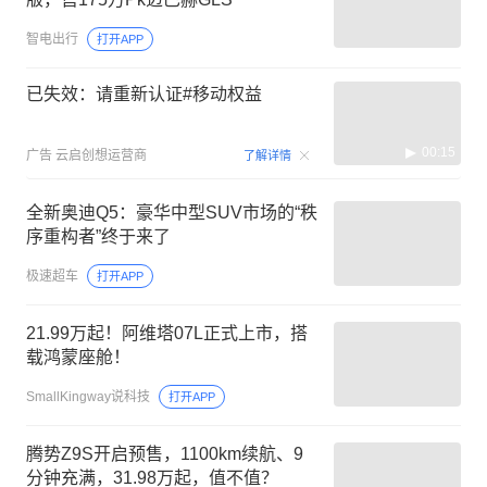
智电出行
打开APP
已失效：请重新认证#移动权益
00:15
广告
云启创想运营商
了解详情
全新奥迪Q5：豪华中型SUV市场的“秩
序重构者”终于来了
极速超车
打开APP
21.99万起！阿维塔07L正式上市，搭
载鸿蒙座舱！
SmallKingway说科技
打开APP
腾势Z9S开启预售，1100km续航、9
分钟充满，31.98万起，值不值？