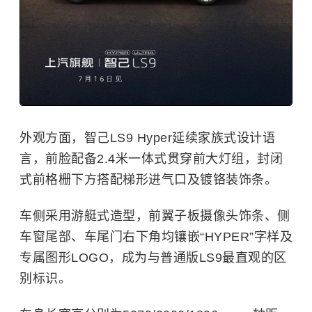
外观方面，智己LS9 Hyper延续家族式设计语
言，前脸配备2.4米一体式贯穿前大灯组，封闭
式前格栅下方搭配梯形进气口及镀铬装饰条。
车侧采用游艇式造型，前翼子板摄像头饰条、侧
车窗尾部、车尾门右下角均镶嵌“HYPER”字样及
专属图形LOGO，成为与普通版LS9最直观的区
别标识。