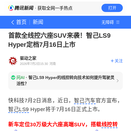
· 获取全网一手热点
打开
首页
新闻
无障碍
首款全线控六座SUV来袭！智己LS9
Hyper定档7月16日上市
驱动之家
关注
2026年7月2日15:30
河南
问AI
·
智己LS9 Hyper的线控转向技术如何提升驾驶灵
活性？
快科技7月2日消息，近日，
智己汽车
官方宣布，
智己LS9
Hyper将于7月16日正式上市。
新车定位30万级大六座高端SUV，搭载
线控转