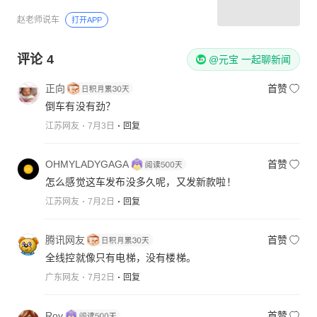
赵老师说车
打开APP
评论
4
@元宝 一起聊新闻
正向
首赞
倒车有没有劲？
江苏网友
7月3日
回复
OHMYLADYGAGA
首赞
怎么感觉这车发布没多久呢，又发新款啦！
江苏网友
7月2日
回复
腾讯网友
首赞
全线控就像只有电梯，没有楼梯。
广东网友
7月2日
回复
Roy
首赞