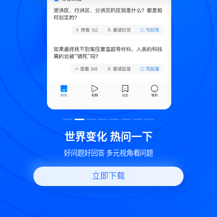
致
世界变化 热问一下
好问题好回答 多元视角看问题
立即下载