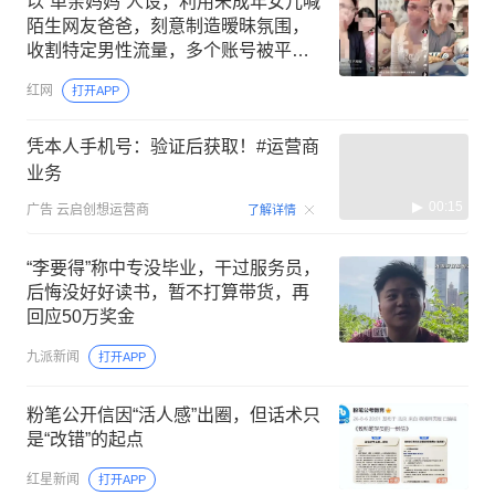
以“单亲妈妈”人设，利用未成年女儿喊
陌生网友爸爸，刻意制造暧昧氛围，
收割特定男性流量，多个账号被平台
封禁
红网
打开APP
凭本人手机号：验证后获取！#运营商
业务
00:15
广告
云启创想运营商
了解详情
“李要得”称中专没毕业，干过服务员，
后悔没好好读书，暂不打算带货，再
回应50万奖金
九派新闻
打开APP
粉笔公开信因“活人感”出圈，但话术只
是“改错”的起点
红星新闻
打开APP