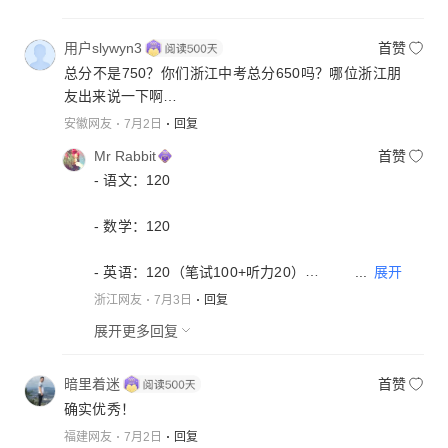
用户slywyn3
首赞
总分不是750？你们浙江中考总分650吗？哪位浙江朋
友出来说一下啊…
安徽网友
7月2日
回复
Mr Rabbit
首赞
- 语文：120
- 数学：120
...
展开
- 英语：120（笔试100+听力20）
浙江网友
7月3日
回复
- 科学：160
展开更多回复
- 社会（道法+历史）：100
暗里着迷
首赞
合计：120+120+120+120+160+100 = 620分
确实优秀！
体育40，一共660
福建网友
7月2日
回复