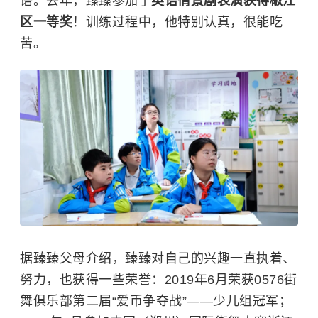
语。去年，臻臻参加了
英语情景剧表演获得椒江
区一等奖
！训练过程中，他特别认真，很能吃
苦。
据臻臻父母介绍，臻臻对自己的兴趣一直执着、
努力，也获得一些荣誉：2019年6月荣获0576街
舞俱乐部第二届“爱币争夺战”——少儿组冠军；