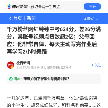
· 获取全网一手热点
打开
首页
新闻
无障碍
千万粉丝网红臻臻中考634分，差26分满
分，其账号视频点赞数超2亿；父母回
应：他非常自律，每天主动写完作业后
再学习2小时舞蹈
极目新闻
关注
2026年7月2日15:29
湖北
楚天都市报官方账号
问AI
·
臻臻如何平衡学业与街舞训练？
十几岁少年，已坐拥千万粉丝；他是“最会跳舞
的小学生”，却又成绩优异，科科名列前茅......这