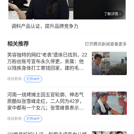
了解详情
调料产品认证，提升品牌竞争力
相关推荐
打开腾讯新闻查看更多
笑容独特的网红“老表”遗体已找到，22
万粉丝账号宣布永久停更，亲属：他
以残疾身体打工寄钱回家，建的毛坯
房至今没装修
极目新闻
打开APP
河南一烧烤摊主因五官轮廓、神态气
质酷似张雪峰走红，二人同为42岁，
家中都有一个女儿；张雪峰曾表示，
财富自由以后要开一家烤肉店
极目新闻
打开APP