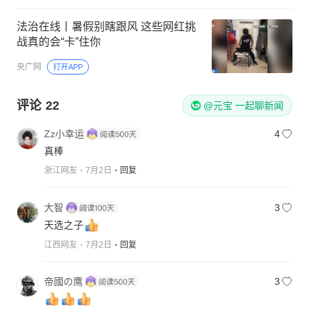
法治在线丨暑假别瞎跟风 这些网红挑
战真的会“卡”住你
央广网
打开APP
评论
22
@元宝 一起聊新闻
Zz小幸运
4
真棒
浙江网友
7月2日
回复
大智
3
天选之子
江西网友
7月2日
回复
帝國の鹰
3