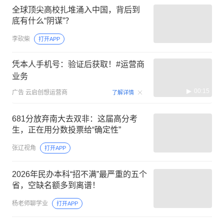
全球顶尖高校扎堆涌入中国，背后到
底有什么“阴谋”？
李砍柴
打开APP
凭本人手机号：验证后获取！#运营商
业务
00:15
广告
云启创想运营商
了解详情
681分放弃南大去双非：这届高分考
生，正在用分数投票给“确定性”
张辽视角
打开APP
2026年民办本科“招不满”最严重的五个
省，空缺名额多到离谱！
杨老师聊学业
打开APP