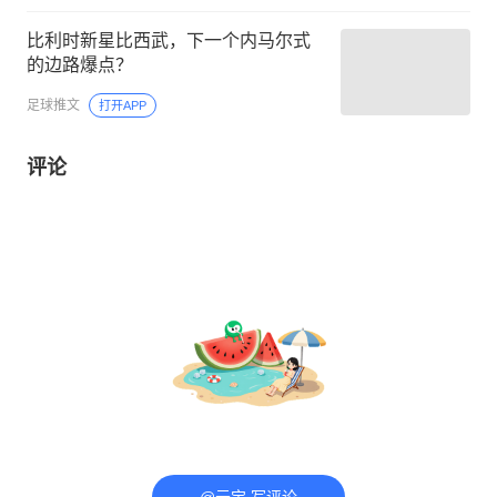
比利时新星比西武，下一个内马尔式
的边路爆点？
足球推文
打开APP
评论