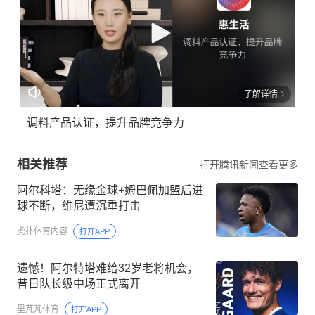
了解详情
调料产品认证，提升品牌竞争力
相关推荐
打开腾讯新闻查看更多
阿尔科塔：无缘金球+姆巴佩加盟后进
球不断，维尼遭沉重打击
虎扑体育内容
打开APP
遗憾！阿尔特塔难给32岁老将机会，
昔日队长级中场正式离开
里芃芃体育
打开APP