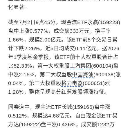
化显著。
截至7月2日9点45分，现金流ETF永赢(159223)
盘中上涨0.577%，成交额333万元，换手率
1.66%，规模2.00亿元。该ETF前5个交易日累
计下跌2.26%，近5日均成交0.11亿元。据2026
年1季度基金季报，该ETF前十大权重股合计占
比52.33%，第一大权重股
上汽集团
(600104)盘
中涨2.15%，第二大权重股
中国海油
(600938)涨
0.04%，第三大权重股
格力电器
(000651)涨
1.28%，整体呈现高分红蓝筹股领涨特征。
同赛道中，现金流ETF长城(159166)盘中涨
0.512%，规模达4.68亿元。自由现金流ETF易
方达(159222)盘中涨0.436%，成交额1232万