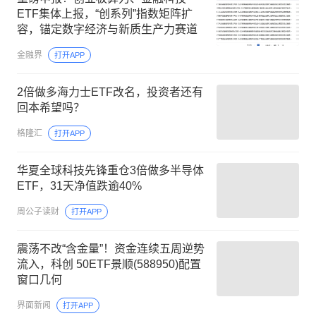
ETF集体上报，“创系列”指数矩阵扩
容，锚定数字经济与新质生产力赛道
金融界
打开APP
2倍做多海力士ETF改名，投资者还有
回本希望吗？
格隆汇
打开APP
华夏全球科技先锋重仓3倍做多半导体
ETF，31天净值跌逾40%
周公子读财
打开APP
震荡不改“含金量”！资金连续五周逆势
流入，科创 50ETF景顺(588950)配置
窗口几何
界面新闻
打开APP