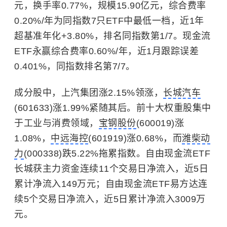
元，换手率0.77%，规模15.90亿元，综合费率
0.20%/年为同指数7只ETF中最低一档，近1年
超基准年化+3.80%，排名同指数第1/7。现金流
ETF永赢综合费率0.60%/年，近1月跟踪误差
0.401%，同指数排名第7/7。
成分股中，上汽集团涨2.15%领涨，
长城汽车
(601633)涨1.99%紧随其后。前十大权重股集中
于工业与消费领域，
宝钢股份
(600019)涨
1.08%，
中远海控
(601919)涨0.68%，而
潍柴动
力
(000338)跌5.22%拖累指数。自由现金流ETF
长城获主力资金连续11个交易日净流入，近5日
累计净流入149万元；自由现金流ETF易方达连
续5个交易日净流入，近5日累计净流入3009万
元。