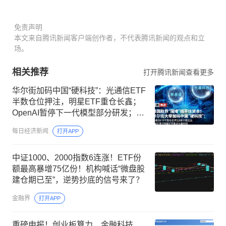
免责声明
本文来自腾讯新闻客户端创作者，不代表腾讯新闻的观点和立
场。
相关推荐
打开腾讯新闻查看更多
华尔街加码中国“硬科技”：光通信ETF
半数仓位押注，明星ETF重仓长鑫；
OpenAI暂停下一代模型部分研发；美
联储9月加息概率降至44%，金价涨破
每日经济新闻
打开APP
4300美元 | 一周国际财经
中证1000、2000指数6连涨！ETF份
额最高暴增75亿份！机构喊话“微盘股
建仓期已至”，逆势抄底的信号来了？
金融界
打开APP
重磅申报！创业板算力、金融科技