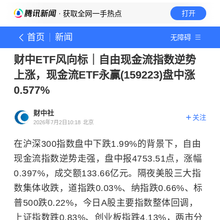
· 获取全网一手热点
打开
首页
新闻
无障碍
财中ETF风向标｜自由现金流指数逆势
上涨，现金流ETF永赢(159223)盘中涨
0.577%
财中社
关注
2026年7月2日10:18
北京
在沪深300指数盘中下跌1.99%的背景下，自由
现金流指数逆势走强，盘中报4753.51点，涨幅
0.397%，成交额133.66亿元。隔夜美股三大指
数集体收跌，道指跌0.03%、纳指跌0.66%、标
普500跌0.22%，今日A股主要指数整体回调，
上证指数跌0.83%、创业板指跌4.13%，两市分