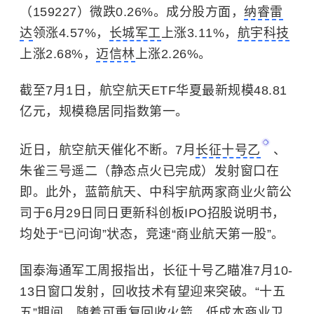
（159227）微跌0.26%。成分股方面，
纳睿雷
达
领涨4.57%，
长城军工
上涨3.11%，
航宇科技
上涨2.68%，
迈信林
上涨2.26%。
截至7月1日，航空航天ETF华夏最新规模48.81
亿元，规模稳居同指数第一。
近日，航空航天催化不断。7月
长征十号乙
、
朱雀三号遥二（静态点火已完成）发射窗口在
即。此外，蓝箭航天、中科宇航两家商业火箭公
司于6月29日同日更新科创板IPO招股说明书，
均处于“已问询”状态，竞速“商业航天第一股”。
国泰海通军工周报指出，长征十号乙瞄准7月10-
13日窗口发射，回收技术有望迎来突破。“十五
五”期间，随着可重复回收火箭、低成本商业卫