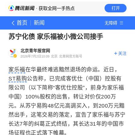
· 获取全网一手热点
打开
首页
新闻
无障碍
苏宁化债 家乐福被小微公司接手
北京青年报官网
关注
2026年7月2日10:09
北京
北青网官方账号
家乐福
在华最终难逃黯然退场的命运。近日，
ST易购
公告称，已完成客优仕（中国）控股有
限公司（以下简称“客优仕控股”，前身为家乐福
中国）100%股权的出售，转让对价仅200万
元。从苏宁易购48亿元高调买入，到200万元黯
然出手，这笔交易的落定，宣告了家乐福与苏宁
长达7年的纠葛正式终结，其长达31年的中国市
场征程也正式落下帷幕。