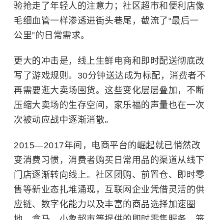
验抢走了年轻人的注意力；社区超市和便利店像
毛细血管一样渗透进街头巷尾，截流了“最后一
公里”的日常需求。
更大的冲击是，线上生鲜电商和即时配送彻底改
写了游戏规则。30分钟送达成为标配，消费者不
再需要逛大卖场囤货。这些变化层层叠加，不断
压缩大卖场的生存空间，家乐福的声量也在一次
次被动应战中逐渐消散。
2015—2017年间，电商平台的崛起就已悄然改
变消费习惯，消费者购买日常用品的渠道从线下
门店逐渐转向线上。社区团购、前置仓、即时零
售等新业态扎堆涌现，互联网企业凭借灵活的供
应链、数字化能力以及丰富的商品选择加速圈
地。盒马、小象超市等提供的即时零售服务，笼