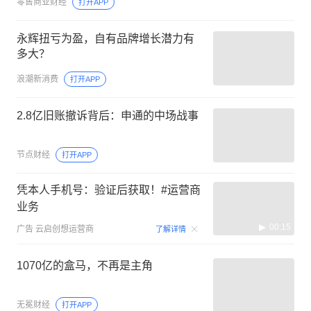
零售商业财经
打开APP
永辉扭亏为盈，自有品牌增长潜力有
多大？
浪潮新消费
打开APP
2.8亿旧账撤诉背后：申通的中场战事
节点财经
打开APP
凭本人手机号：验证后获取！#运营商
业务
00:15
广告
云启创想运营商
了解详情
1070亿的盒马，不再是主角
无冕财经
打开APP