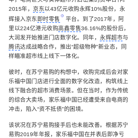
2015年，
京东
以43亿元收购永辉10%股份，永
辉接入京东
即时零售
平台。到了2017年，阿
里以224亿港元收购
高鑫零售
36.16%的股份后，
大润发
开始推进门店数字化。同年，
永辉超市
与
腾讯
达成战略合作，推出“超级物种”新业态，同
样瞄准超市线上线下一体化。
彼时，在苏宁易购的构想中，收购完成后会对家
乐福中国门店进行全面的数字化改造，构筑线上
线下融合的超市消费场景。但在当时，作为传统
的综合大卖场，家乐福中国已经遭受来自电商的
冲击，陷入“资不抵债”的困境。
该状况在苏宁易购接手后也未能改善。根据苏宁
易购2019年年报，家乐福中国在并表后即净亏