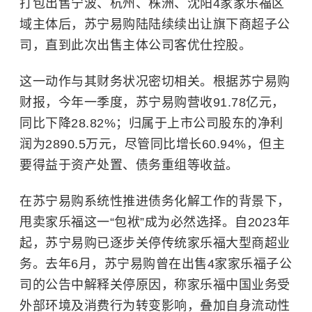
打包出售宁波、杭州、株洲、沈阳4家家乐福区
域主体后，苏宁易购陆陆续续出让旗下商超子公
司，直到此次出售主体公司客优仕控股。
这一动作与其财务状况密切相关。根据苏宁易购
财报，今年一季度，苏宁易购营收91.78亿元，
同比下降28.82%；归属于上市公司股东的净利
润为2890.5万元，尽管同比增长60.94%，但主
要得益于资产处置、债务重组等收益。
在苏宁易购系统性推进债务化解工作的背景下，
甩卖家乐福这一“包袱”成为必然选择。自2023年
起，苏宁易购已逐步关停传统家乐福大型商超业
务。去年6月，苏宁易购曾在出售4家家乐福子公
司的公告中解释关停原因，称家乐福中国业务受
外部环境及消费行为转变影响，叠加自身流动性