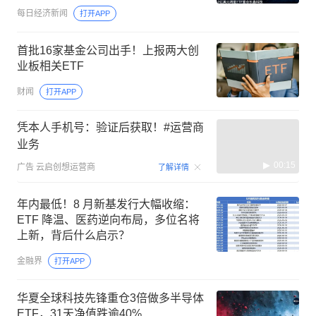
联储9月加息概率降至44%，金价涨破
每日经济新闻
打开APP
4300美元 | 一周国际财经
首批16家基金公司出手！上报两大创
业板相关ETF
财闻
打开APP
凭本人手机号：验证后获取！#运营商
业务
00:15
广告
云启创想运营商
了解详情
年内最低！8 月新基发行大幅收缩：
ETF 降温、医药逆向布局，多位名将
上新，背后什么启示？
金融界
打开APP
华夏全球科技先锋重仓3倍做多半导体
ETF，31天净值跌逾40%