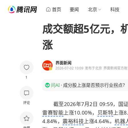
首页
要闻
北京
科技
成交额超5亿元，机
涨
界面新闻
2026-07-02 10:09
发布于
北京
界面新闻官方账
1
问AI
·
成分股上涨是否预示行业拐点？
评论
截至2026年7月2日 09:59，国证
雷赛智能
上涨10.00%，
贝斯特
上涨8
4.84%，
震裕科技
上涨4.64%。
机器人