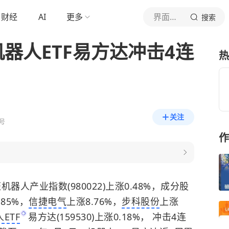
财经
AI
更多
界面新闻
搜索
器人ETF易方达冲击4连
热
关注
号
作
机器人产业指数(980022)上涨0.48%，成分股
.85%，
信捷电气
上涨8.76%，
步科股份
上涨
ETF
易方达(159530)上涨0.18%， 冲击4连