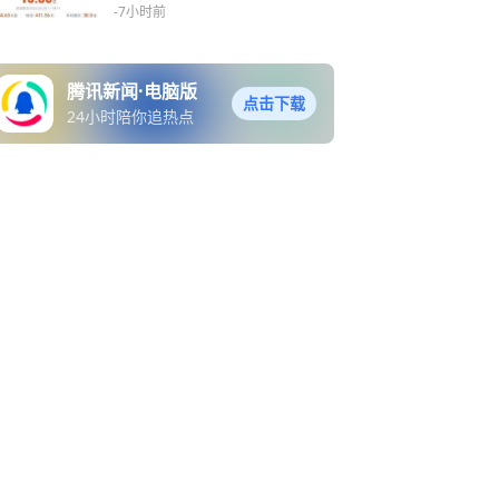
-7小时前
腾讯新闻·电脑版
点击下载
24小时陪你追热点