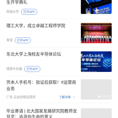
生开学典礼
西湖大学
打开APP
理工大学，成立卓越工程师学院
青塔
打开APP
东北大学上海校友半导体论坛
傅里叶的猫
打开APP
凭本人手机号：验证后获取！#运营商
业务
00:15
广告
云启创想运营商
了解详情
毕业寄语 | 北大国家发展研究院教师龙
显灵：追寻你生命的意义