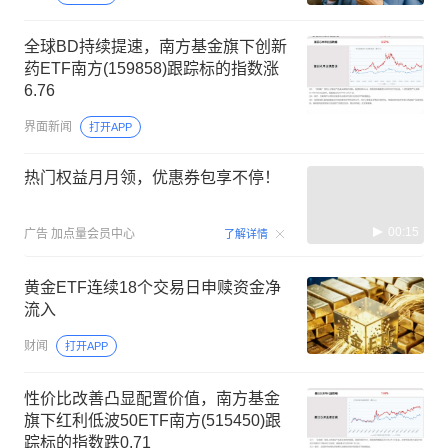
全球BD持续提速，南方基金旗下创新
药ETF南方(159858)跟踪标的指数涨
6.76
界面新闻
打开APP
热门权益月月领，优惠券包享不停！
00:15
广告
加点量会员中心
了解详情
黄金ETF连续18个交易日申赎资金净
流入
财闻
打开APP
性价比改善凸显配置价值，南方基金
旗下红利低波50ETF南方(515450)跟
踪标的指数跌0.71