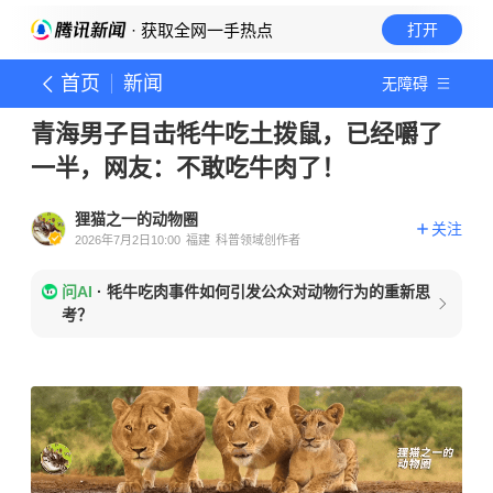
· 获取全网一手热点
打开
首页
新闻
无障碍
青海男子目击牦牛吃土拨鼠，已经嚼了
一半，网友：不敢吃牛肉了！
狸猫之一的动物圈
关注
2026年7月2日10:00
福建
科普领域创作者
问AI
·
牦牛吃肉事件如何引发公众对动物行为的重新思
考？