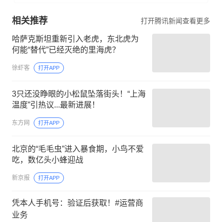
相关推荐
打开腾讯新闻查看更多
哈萨克斯坦重新引入老虎，东北虎为
何能“替代”已经灭绝的里海虎？
徐虾客
打开APP
3只还没睁眼的小松鼠坠落街头！“上海
温度”引热议...最新进展！
东方网
打开APP
北京的“毛毛虫”进入暴食期，小鸟不爱
吃，数亿头小蜂迎战
新京报
打开APP
凭本人手机号：验证后获取！#运营商
业务