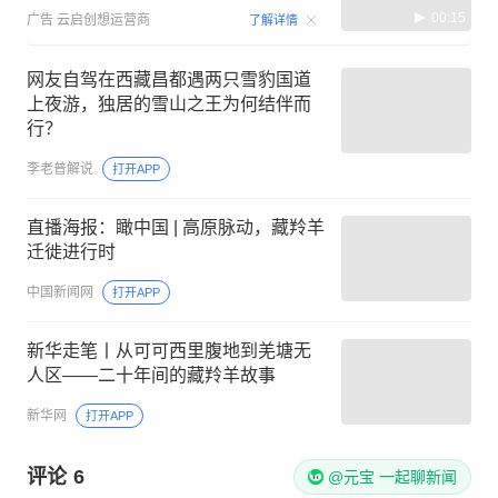
00:15
广告
云启创想运营商
了解详情
网友自驾在西藏昌都遇两只雪豹国道
上夜游，独居的雪山之王为何结伴而
行？
李老普解说
打开APP
直播海报：瞰中国 | 高原脉动，藏羚羊
迁徙进行时
中国新闻网
打开APP
新华走笔丨从可可西里腹地到羌塘无
人区——二十年间的藏羚羊故事
新华网
打开APP
评论
6
@元宝 一起聊新闻