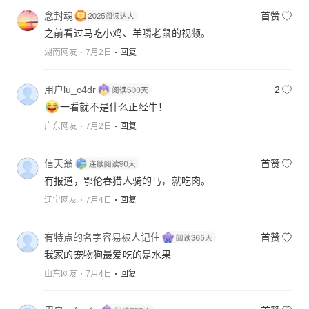
念封魂
首赞
之前看过马吃小鸡、羊嚼老鼠的视频。
湖南网友
7月2日
回复
用户lu_c4dr
2
一看就不是什么正经牛！
广东网友
7月2日
回复
信天翁
首赞
有报道，鄂伦春猎人骑的马，就吃肉。
辽宁网友
7月4日
回复
有特点的名字容易被人记住
首赞
我家的宠物狗最爱吃的是水果
山东网友
7月4日
回复