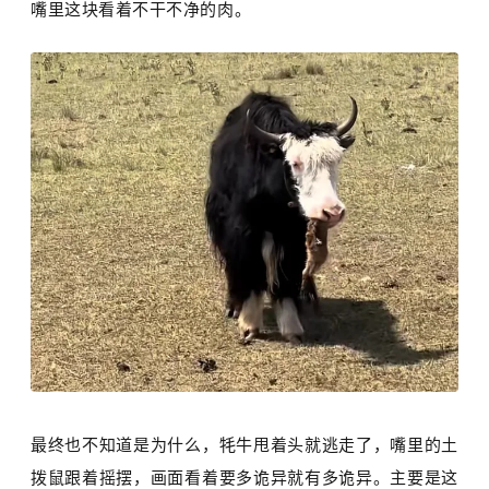
嘴里这块看着不干不净的肉。
最终也不知道是为什么，
牦牛
甩着头就逃走了，嘴里的
土
拨鼠
跟着摇摆，画面看着要多诡异就有多诡异。主要是这