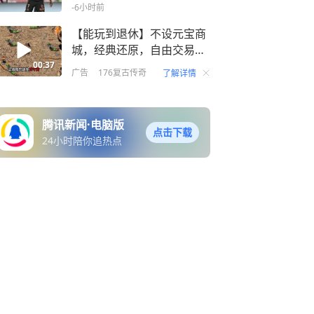
-6小时前
【能玩到退休】不设元宝商
城，经典还原，自由交易，
装备全靠打！
00:37
广告
176复古传奇
了解详情
腾讯新闻·电脑版
点击下载
24小时陪你追热点