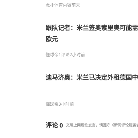
虎扑体育内容
前天
跟队记者：米兰签奥索里奥可能需要1
欧元
懂球帝
1评论
2小时前
迪马济奥：米兰已决定外租德国中
懂球帝
3小时前
评论
0
文明上网理性发言，请遵守
《新闻评论服务