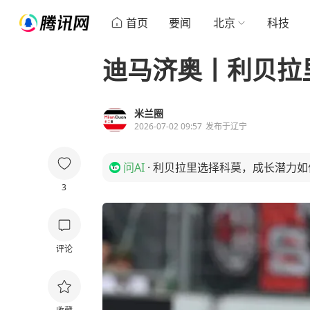
首页
要闻
北京
科技
迪马济奥丨利贝拉
米兰圈
2026-07-02 09:57
发布于
辽宁
问AI
·
利贝拉里选择科莫，成长潜力如
3
评论