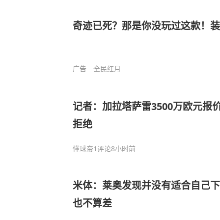
奇迹已死？那是你没玩过这款！装
广告
全民红月
记者：加拉塔萨雷3500万欧元报
拒绝
懂球帝
1评论
8小时前
米体：莱奥发现并没有适合自己下
也不算差