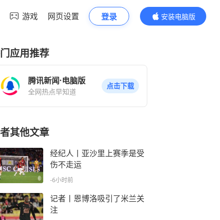
游戏
网页设置
登录
安装电脑版
内容更精彩
门应用推荐
腾讯新闻·电脑版
点击下载
全网热点早知道
者其他文章
经纪人丨亚沙里上赛季是受
伤不走运
-6小时前
记者丨恩博洛吸引了米兰关
注