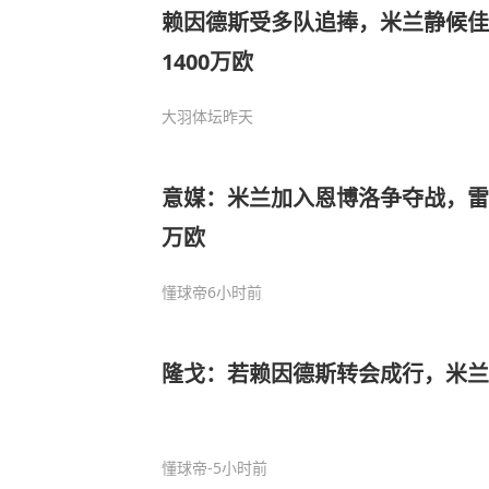
赖因德斯受多队追捧，米兰静候佳
1400万欧
大羽体坛
昨天
意媒：米兰加入恩博洛争夺战，雷恩
万欧
懂球帝
6小时前
隆戈：若赖因德斯转会成行，米兰可
懂球帝
-5小时前