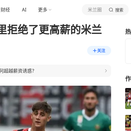
财经
AI
更多
米兰圈
搜索
里拒绝了更高薪的米兰
热
关注
何超越薪资诱惑？
作