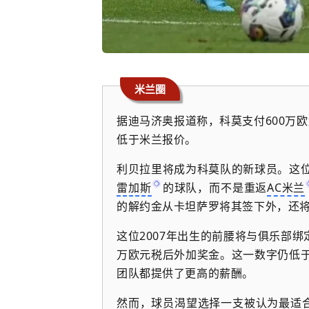
米兰圈
据迪马济奥报道称，科莫支付600万
低于米兰报价。
利贝拉里将成为科莫队的新球员。这位
雷加斯
的球队，而不是重返
AC米兰
的解约金从卡坦萨罗将其签下外，还
这位2007年出生的前腰将与俱乐部绑
万欧元税后外加奖金。这一数字仍低于
团队都提供了更高的薪酬。
然而，球员渴望选择一支被认为最适