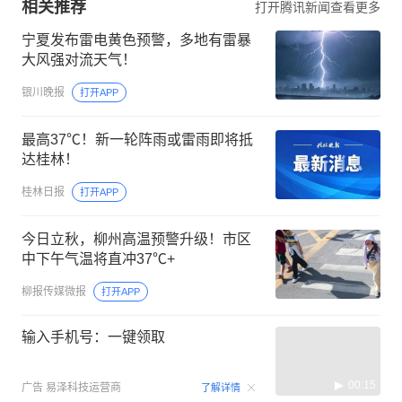
相关推荐
打开腾讯新闻查看更多
宁夏发布雷电黄色预警，多地有雷暴
大风强对流天气！
银川晚报
打开APP
最高37℃！新一轮阵雨或雷雨即将抵
达桂林！
桂林日报
打开APP
今日立秋，柳州高温预警升级！市区
中下午气温将直冲37℃+
柳报传媒微报
打开APP
输入手机号：一键领取
00:15
广告
易泽科技运营商
了解详情