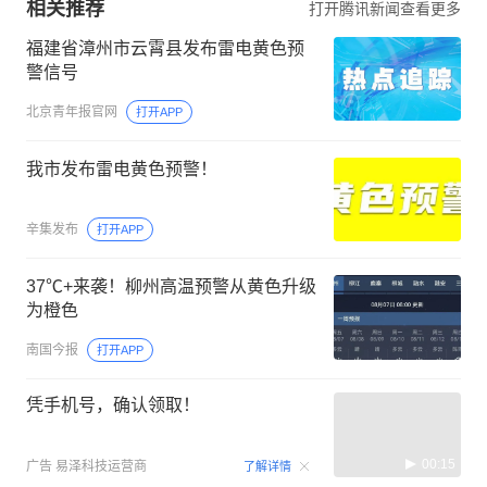
相关推荐
打开腾讯新闻查看更多
福建省漳州市云霄县发布雷电黄色预
警信号
北京青年报官网
打开APP
我市发布雷电黄色预警！
辛集发布
打开APP
37℃+来袭！柳州高温预警从黄色升级
为橙色
南国今报
打开APP
凭手机号，确认领取！
00:15
广告
易泽科技运营商
了解详情