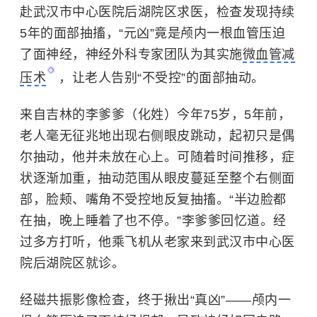
赴武汉市中心医院后湖院区求医，检查发现持续
5年的面部抽搐，“元凶”竟是颅内一根血管压迫
了面神经，神经外科专家团队为其实施
微血管减
压术
，让老人告别“不受控”的面部抽动。
来自吉林的李爹爹（化姓）今年75岁，5年前，
老人毫无征兆地出现右侧眼皮跳动，起初只是偶
尔抽动，他并未放在心上。可随着时间推移，症
状逐渐加重，抽动范围从眼皮蔓延至整个右侧面
部，脸颊、嘴角不受控地反复抽搐。“半边脸都
在抽，晚上睡着了也不停。”李爹爹回忆道。经
过多方打听，他乘飞机从老家来到武汉市中心医
院后湖院区就诊。
经磁共振影像检查，终于揪出“真凶”——颅内一