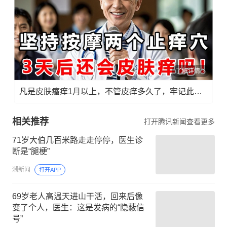
了解详情
凡是皮肤瘙痒1月以上，不管皮痒多久了，牢记此法，快！准！狠！
相关推荐
打开腾讯新闻查看更多
71岁大伯几百米路走走停停，医生诊
断是“腿梗”
潮新闻
打开APP
69岁老人高温天进山干活，回来后像
变了个人，医生：这是发病的“隐蔽信
号”