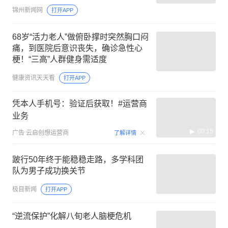
锦州新闻网
打开APP
68岁“活力老人”做俯卧撑时突然胸口闷
痛，到医院后意识丧失，确诊急性心
梗！“三高”人群健身需适度
健康资讯天天看
打开APP
凭本人手机号：验证后获取！#运营商
业务
00:15
广告
云启创想运营商
了解详情
跛行50年终于能稳稳走路，多学科团
队为男子成功换关节
极目新闻
打开APP
“逆流保护”化解八旬老人脑梗危机