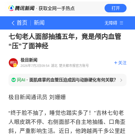
· 获取全网一手热点
打开
首页
新闻
无障碍
七旬老人面部抽搐五年，竟是颅内血管
“压”了面神经
极目新闻
关注
2026年7月2日09:54
湖北
楚天都市报官方账号
问AI
·
面肌痉挛的血管压迫成因与动脉硬化有何关联？
极目新闻通讯员 刘姗姗
“终于脸不抽了，睡觉也踏实多了！”吉林七旬老
人眼皮跳不停、右侧面部不自主地抽搐、口角歪
斜，严重影响生活。近日，他跨越两千多公里赶