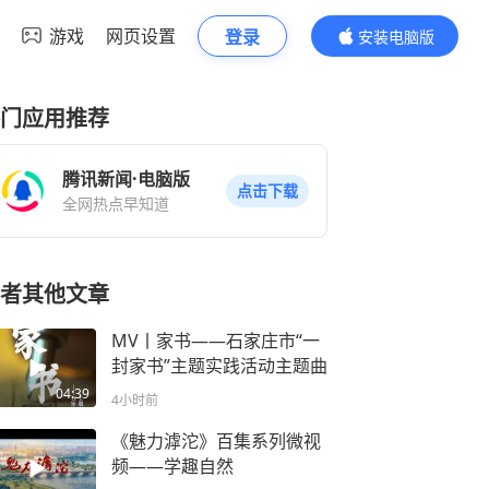
游戏
网页设置
登录
安装电脑版
内容更精彩
门应用推荐
腾讯新闻·电脑版
点击下载
全网热点早知道
者其他文章
MV丨家书——石家庄市“一
封家书”主题实践活动主题曲
04:39
4小时前
《魅力滹沱》百集系列微视
频——学趣自然