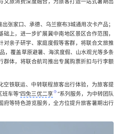
与文旅消费深度融合，为旅客打造一站式暑期出
推出张家口、承德、乌兰察布3城通用次卡产品；
基础上，进一步扩展冀中南地区景区合作范围，
针对亲子研学、家庭度假等客群，将联合文旅推
餐产品，覆盖草原避暑、海滨度假、山水观光等多条
行群体，将联合航司推出专属购票折扣与行李额
化空铁联运、中转联程旅客出行体验，为旅客提
班车等“
四免三优二享
”系列服务，为中转团队
国府
等特色游览服务，全方位提升旅客暑期出行