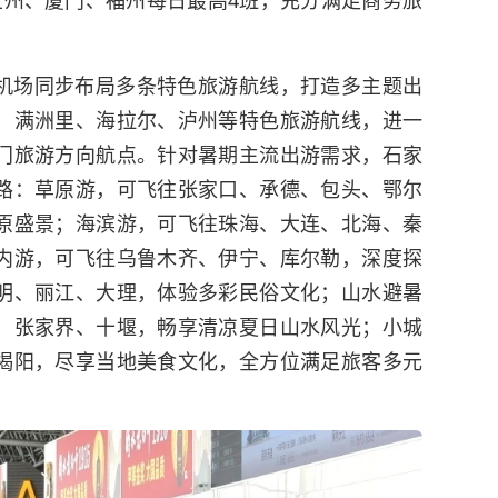
机场同步布局多条特色旅游航线，打造多主题出
、满洲里、海拉尔、泸州等特色旅游航线，进一
门旅游方向航点。针对暑期主流出游需求，石家
路：草原游，可飞往张家口、承德、包头、鄂尔
原盛景；海滨游，可飞往珠海、大连、北海、秦
内游，可飞往乌鲁木齐、伊宁、库尔勒，深度探
明、丽江、大理，体验多彩民俗文化；山水避暑
、张家界、十堰，畅享清凉夏日山水风光；小城
揭阳，尽享当地美食文化，全方位满足旅客多元