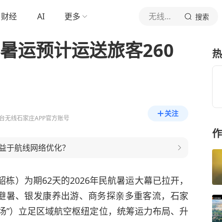
财经
AI
更多
无线石家庄
搜索
年暑运预计运送旅客260
热
关注
台无线石家庄APP官方账号
作
益于航线网络优化？
韶栋）为期62天的2026年民航暑运大幕已拉开，
避暑、银发康养出游、商务探亲多重客流，石家
场”）立足区域航空枢纽定位，统筹运力布局、升