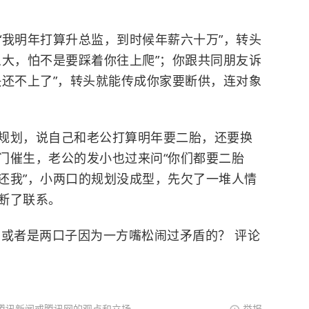
“我明年打算升总监，到时候年薪六十万”，转头
么大，怕不是要踩着你往上爬”；你跟共同朋友诉
快还不上了”，转头就能传成你家要断供，连对象
规划，说自己和老公打算明年要二胎，还要换
门催生，老公的发小也过来问“你们都要二胎
还我”，小两口的规划没成型，先欠了一堆人情
断了联系。
 或者是两口子因为一方嘴松闹过矛盾的？ 评论
腾讯新闻或腾讯网的观点和立场。
举报