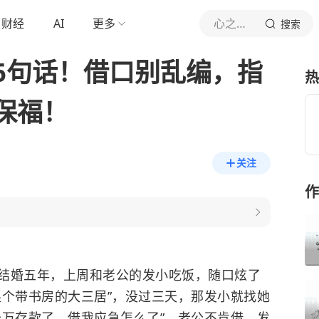
财经
AI
更多
心之暗面
搜索
6句话！借口别乱编，指
热
保福！
关注
作
结婚五年，上周和老公的发小吃饭，随口炫了
换个带书房的大三居”，没过三天，那发小就找她
十万存款了，借我应急怎么了”，老公不肯借，发