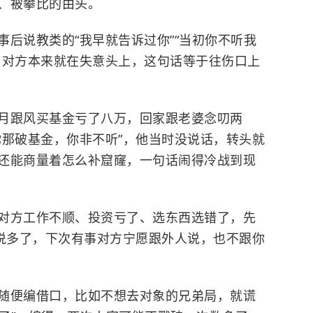
、被攀比的由头。
事后说教类的“我早就告诉过你”“当初你不听我
，对方本来就在失意头上，这句话等于往伤口上
月跟风买基金亏了八万，回家跟老婆念叨两
你那破基金，你非不听”，他当时没说话，转头就
还能商量着怎么补窟窿，一句话闹得冷战到现
对方工作不顺、投资亏了、选东西选错了，先
，说多了，下次有事对方宁愿跟外人说，也不跟你
随便编借口，比如不想去对象的兄弟局，就谎