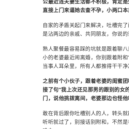
公最近连夫妻生活都不积极，肯定是
直接上门来逼她去查不孕，小两口本
自家的矛盾关起门来解决，吐槽完了
是沾两边的亲戚、共同朋友，你说的
熟人聚餐最容易踩的坑就是跟着聊八
小的老婆最近闹离婚，你别跟着附和
当事人耳朵里，所有人都推得干干净
之前有个小伙子，跟着老婆的闺蜜团
接了句“我上次还见那男的跟别的女
门，说他挑拨离间，老婆那边也怪他
敢在背后跟你吐槽别人的人，转头就
听听就过了，别接话别附和，不然是