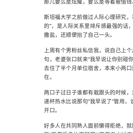
那儿要么是炫耀，要么是等着被借钱
斯坦福大学
之前做过人际心理研究，
的”，是人际关系里排斥感最强的话
撒盐，还顺便抬了自己一头。
上周有个男粉丝私信我，说自己上个
句，老婆张口就来“我早说让你别碰
去住了半个月单位宿舍，本来小两口
在。
两口子过日子谁都有栽跟头的时候，
递杯热水比说那句“我早说了”管用
开口。
好多人在共同熟人面前懒得拒绝，就