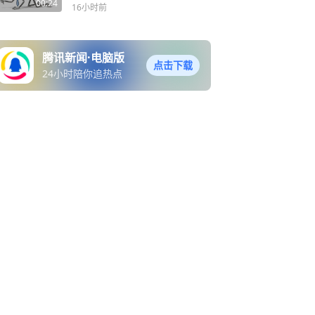
再保证进度，最后还得看领
00:24
16小时前
导脸色！明明是自己的带薪
假
腾讯新闻·电脑版
点击下载
24小时陪你追热点