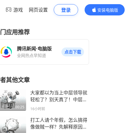
游戏
网页设置
登录
安装电脑版
内容更精彩
门应用推荐
腾讯新闻·电脑版
点击下载
全网热点早知道
者其他文章
大家都以为当上中层领导就
轻松了？别天真了！中层最
尴尬的真相就是：所有的责
00:25
16小时前
任都是你的，但权力全不是
你的！
打工人请个年假，怎么搞得
像做贼一样？先解释原因，