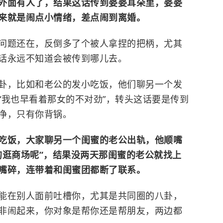
外面有人了，结果这话传到婆婆耳朵里，婆婆
来就是闹点小情绪，差点闹到离婚。
问题还在，反倒多了个被人拿捏的把柄，尤其
话永远不知道会被传到哪儿去。
卦，比如和老公的发小吃饭，他们聊另一个发
“我也早看着那女的不对劲”，转头这话要是传到
净，只有你背锅。
吃饭，大家聊另一个闺蜜的老公出轨，他顺嘴
的逛商场呢”，结果没两天那闺蜜的老公就找上
嘴碎，连带着和闺蜜团都断了联系。
能在别人面前吐槽你，尤其是共同圈的八卦，
非闹起来，你对象是帮你还是帮朋友，两边都