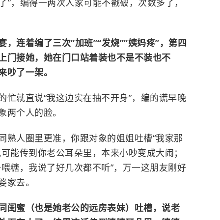
来了”，编得一两次人家可能不戳破，次数多了，
，连着编了三次“加班”“发烧”“姨妈疼”，第四
上门接她，她在门口站着装也不是不装也不
来吵了一架。
的忙就直说“我这边实在抽不开身”，编的谎早晚
象两个人的脸。
同熟人圈里更准，你跟对象的姐姐吐槽“我家那
就可能传到你老公耳朵里，本来小吵变成大闹；
子喂糖，我说了好几次都不听”，万一这朋友刚好
婆家去。
同闺蜜（也是她老公的远房表妹）吐槽，说老