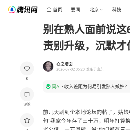
首页
要闻
北京
科技
别在熟人面前说这
责别升级，沉默才
心之暗面
2026-07-02 06:20
发布于
山东
3
问AI
·
收入差距为何易引发熟人嫉妒？
评论
前几天刷到个本地论坛的帖子，姑娘
句“我家今年存了三十万，明年打算
老公借二十万周转，说“你们都有三