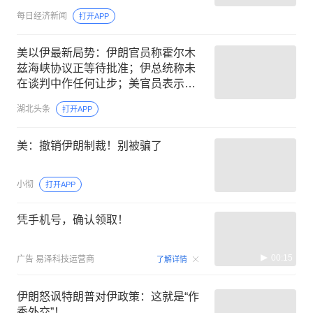
将重新开放
每日经济新闻
打开APP
美以伊最新局势：伊朗官员称霍尔木
兹海峡协议正等待批准；伊总统称未
在谈判中作任何让步；美官员表示一
旦协议达成，将解除对伊港口的封锁
湖北头条
打开APP
美：撤销伊朗制裁！别被骗了
小彻
打开APP
凭手机号，确认领取！
00:15
广告
易泽科技运营商
了解详情
伊朗怒讽特朗普对伊政策：这就是“作
秀外交”！