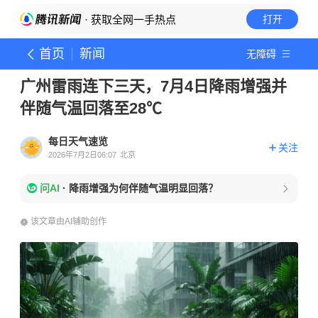
· 获取全网一手热点
打开
首页
新闻
无障碍
广州雷雨连下三天，7月4日降雨增强并
伴随气温回落至28℃
每日天气速览
关注
2026年7月2日06:07
北京
问AI
·
降雨增强为何伴随气温明显回落？
该文章由AI辅助创作